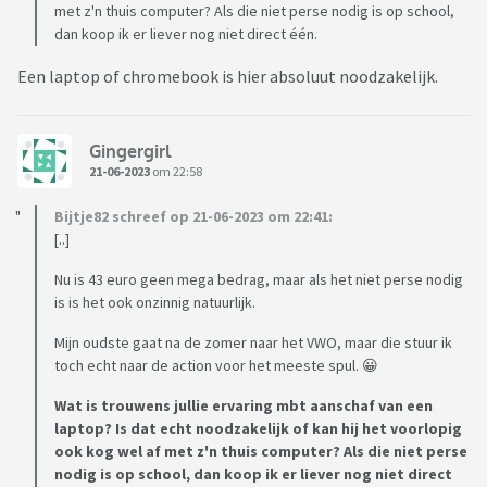
met z'n thuis computer? Als die niet perse nodig is op school,
- 3 rollen kaftpapier
dan koop ik er liever nog niet direct één.
- 20 etiketten
Een laptop of chromebook is hier absoluut noodzakelijk.
Ze was hier dus 43 euro aan kwijt, niet schrikbarend veel voor
het enorme aantal schoolspullen. Allemaal basic spullen van
de Hema, kartonkleurig en wat pasteltinten. Wij als ouders
Gingergirl
21-06-2023
om 22:58
kunnen het wel betalen daar niet van, maar hebben
scholieren echt zoveel nodig? 3 rollen kaftpapier en een
Bijtje82 schreef op 21-06-2023 om 22:41:
schoolagenda snap ik, maar aan 10 A4-schriften, 10
[..]
balpennen en 5 markeerstiften heb je toch wel genoeg? Zelf
zegt dochter dat ze naar het examenjaar gaat, en dat dit dan
Nu is 43 euro geen mega bedrag, maar als het niet perse nodig
is is het ook onzinnig natuurlijk.
gewoon nodig is.
Mijn oudste gaat na de zomer naar het VWO, maar die stuur ik
Wat (zouden jullie) hanteren jullie als budget voor een
toch echt naar de action voor het meeste spul. 😀
leerling uit 6VWO en nog belangrijker, hoeveel spullen
Wat is trouwens jullie ervaring mbt aanschaf van een
gebruiken jullie scholieren in een jaar en hoeveel kopen zij?
laptop? Is dat echt noodzakelijk of kan hij het voorlopig
ook kog wel af met z'n thuis computer? Als die niet perse
Groetjes!
nodig is op school, dan koop ik er liever nog niet direct