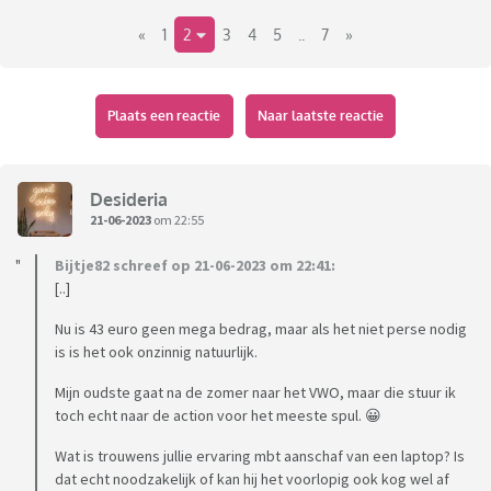
stress te voorkomen wil zij nu al haar schoolspullen
«
1
2
3
4
5
..
7
»
aanschaffen (regio midden, dus de toetsweek al voorbij en
het schooljaar in haar geval dus klaar). Ze is zoals het er nu
naar uit ziet over naar 6vwo, en is 17 jaar.
Plaats een reactie
Naar laatste reactie
Wij hebben de afspraak dat de kinderen online hun
schoolspullen mogen bestellen, ze stoppen alles in het
'winkelmandje' wat ze nodig hebben. Vervolgens laten ze
Desideria
het winkelmandje aan ons zien, en rekenen wij het af. Nu
21-06-2023
om 22:55
kwam mijn dochter net met het winkelmandje naar ons toe,
Bijtje82 schreef op 21-06-2023 om 22:41:
en hierin zat voor 43 euro aan spullen het volgende:
[..]
- 24 A4-schriften (allemaal lijntjes, ze vind vakken als
scheikunde en wiskunde ook fijner om te maken in een
Nu is 43 euro geen mega bedrag, maar als het niet perse nodig
lijntjesschrift.)
is is het ook onzinnig natuurlijk.
- 40 balpennen
Mijn oudste gaat na de zomer naar het VWO, maar die stuur ik
- 20 markeerstiften
toch echt naar de action voor het meeste spul. 😀
- 6 kladblokken
Wat is trouwens jullie ervaring mbt aanschaf van een laptop? Is
- etui
dat echt noodzakelijk of kan hij het voorlopig ook kog wel af
- schoolagenda