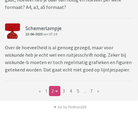
formaat? A4, a3, a5 formaat?
Schemerlampje
22-06-2023
om 07:24
Over de hoeveelheid is al genoeg gezegd, maar voor
wiskunde heb je echt wel een ruitjesschrift nodig. Zeker bij
wiskunde-b moeten er toch regelmatig grafieken en figuren
getekend worden. Dat gaat echt niet goed op lijntjespapier.
«
1
2
3
4
5
..
7
»
▼ Ad by Refinery89