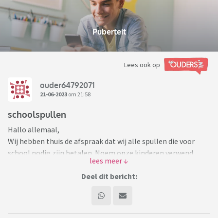
Puberteit
Lees ook op
ouder64792071
21-06-2023
om 21:58
schoolspullen
Hallo allemaal,
Wij hebben thuis de afspraak dat wij alle spullen die voor
school nodig zijn betalen. Noem onze kinderen verwend,
maar verder moeten ze alles zelf betalen met een niet
extreem hoog bedrag voor zak- en kleedgeld. Aanstaande
Deel dit bericht:
zomervakantie is onze jongste dochter veel weg. Ze gaat op
vakantie met vrienden, met ons op vakantie en doet
vrijwilligerswerk op een camping in het animatieteam. Om