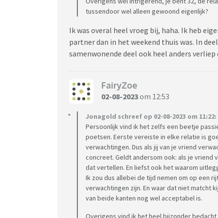
Overigens wel intrigerend, je bent 32, de rela
tussendoor wel alleen gewoond eigenlijk?
Ik was overal heel vroeg bij, haha. Ik heb ei
partner dan in het weekend thuis was. In deelt
samenwonende deel ook heel anders verliep d
FairyZoe
02-08-2023
om 12:53
Jonagold schreef op 02-08-2023 om 11:22:
Persoonlijk vind ik het zelfs een beetje pass
poetsen. Eerste vereiste in elke relatie is 
verwachtingen. Dus als jij van je vriend verw
concreet. Geldt andersom ook: als je vriend ve
dat vertellen. En liefst ook het waarom uitleg
Ik zou dus allebei de tijd nemen om op een ri
verwachtingen zijn. En waar dat niet matcht ki
van beide kanten nog wel acceptabel is.
Overigens vind ik het heel bijzonder bedacht