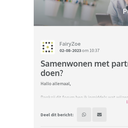
P
FairyZoe
02-08-2023
om 10:37
Samenwonen met partner
doen?
Hallo allemaal,
Dankzij dit forum ben ik inmiddels wat wijze
Throwaway aangemaakt. Hopelijk kunnen jullie
voor het lange verhaal alvast...
Deel dit bericht:
Inmiddels heb ik zo 2,5 jaar een relatie met 