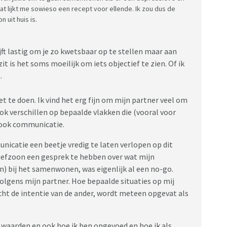
at lijkt me sowieso een recept voor ellende. Ik zou dus de
 uit huis is.
ijft lastig om je zo kwetsbaar op te stellen maar aan
n zit is het soms moeilijk om iets objectief te zien. Of ik
.
t te doen. Ik vind het erg fijn om mijn partner veel om
k verschillen op bepaalde vlakken die (vooral voor
 ook communicatie.
nicatie een beetje vredig te laten verlopen op dit
iefzoon een gesprek te hebben over wat mijn
jn) bij het samenwonen, was eigenlijk al een no-go.
lgens mijn partner. Hoe bepaalde situaties op mij
cht de intentie van de ander, wordt meteen opgevat als
 waarden en ook hoe ik ben opgevoed en hoe ik als