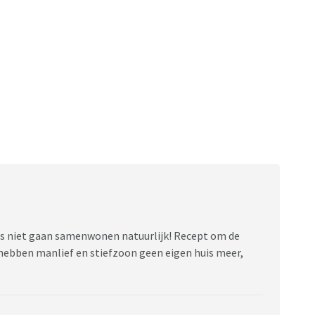
vert wrijving op.
 ik heb inderdaad een hoge standaard en ik ben ook
pen in huis. Zij zijn het tegenovergestelde; pas
f dit de manier is waarop ik wel wil leven; voor mij
 mijn huwelijk heb ik door het werk van mijn ex-man
het als meer werk krijgen, met minder ruimte en
len mijn partner en zoon zich minder welkom bij mij, en
en.
d is niet gaan samenwonen natuurlijk! Recept om de
 hebben manlief en stiefzoon geen eigen huis meer,