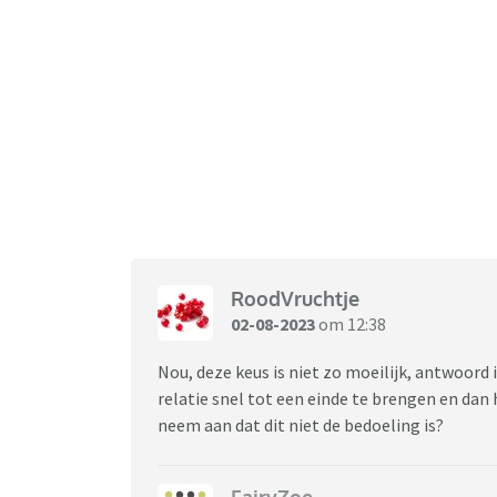
mogelijkheden tot bijdragen, maar ook dat le
Ik erken dat ik 'lastig' ben met samenwonen;
super sterk opgevoed in het proactief meehel
acteren als de boel dreigt over te lopen.
Ik ben 32 en ga mijzelf steeds meer afvragen o
voelt het niet als een eerlijke deal. Ondanks
langere periodes alleen geleefd en nu voelt 
vrijheid in mijn eigen huis. Op hun beurt voe
voelen de constante druk van mijn ergerniss
RoodVruchtje
Ben ik te moeilijk?
02-08-2023
om 12:38
Nou, deze keus is niet zo moeilijk, antwoor
relatie snel tot een einde te brengen en dan
neem aan dat dit niet de bedoeling is?