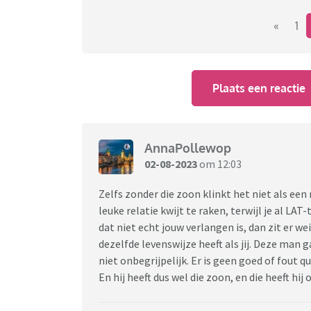
huwelijk hiervoor (ik 11 jaar, hij 22 jaar). We
maar nu we dit eindelijk op proef doen, twijfe
«
1
Mijn partner heeft een zoon van 18. Die heeft
te doen (vooral in de toekomst), maar hij is
Plaats een reactie
Zowel mijn partner als zijn zoon zijn erg makk
kapot aan.
Wat er nu vooral gebeurt is dat ik het huisho
AnnaPollewop
daar om een minimale taak over te nemen, zo
02-08-2023
om 12:03
te bakken of om de tafel te dekken. Dat geb
taken blijven liggen totdat ik het doe of tot
Zelfs zonder die zoon klinkt het niet als een
herrie.
leuke relatie kwijt te raken, terwijl je al LA
dat niet echt jouw verlangen is, dan zit er w
Twee weken geleden was ik ziek en toen heb i
dezelfde levenswijze heeft als jij. Deze man g
schoongemaakt, inclusief de was en alles in d
niet onbegrijpelijk. Er is geen goed of fout q
kwam pas om kwart over zes 's-middags zijn k
En hij heeft dus wel die zoon, en die heeft hij 
aandacht in zoon. Na een paar dagen gaf ik aan
aangeboden wordt om mij even te verlichten v