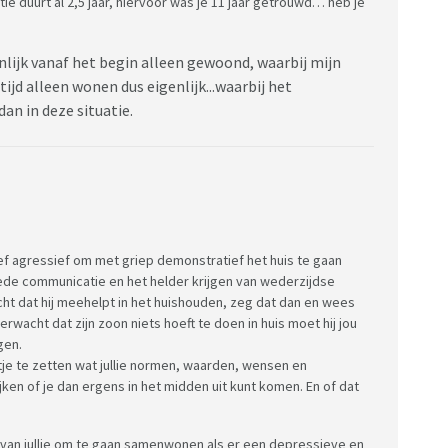
tie duurt al 2,5 jaar, hiervoor was je 11 jaar getrouwd… heb je
genlijk vanaf het begin alleen gewoond, waarbij mijn
ijd alleen wonen dus eigenlijk...waarbij het
an in deze situatie.
ief agressief om met griep demonstratief het huis te gaan
goede communicatie en het helder krijgen van wederzijdse
acht dat hij meehelpt in het huishouden, zeg dat dan en wees
rwacht dat zijn zoon niets hoeft te doen in huis moet hij jou
gen.
jtje te zetten wat jullie normen, waarden, wensen en
jken of je dan ergens in het midden uit kunt komen. En of dat
 van jullie om te gaan samenwonen als er een depressieve en