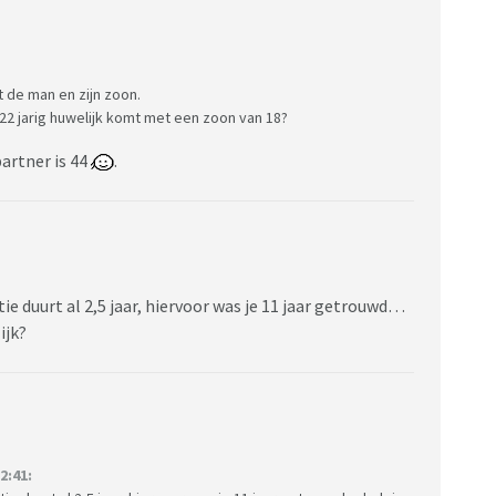
 de man en zijn zoon.
n 22 jarig huwelijk komt met een zoon van 18?
partner is 44
.
tie duurt al 2,5 jaar, hiervoor was je 11 jaar getrouwd…
ijk?
2:41: