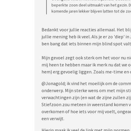
beperkte zoon deel uitmaakt van het gezin. D
komende jaren lekker blijven latten tot de zoon
Bedankt voor jullie reacties allemaal. Het bl
jullie mening heb ik veel. Als je er zo 'diep' i
ben bang dat iets binnen mijn blind spot valt
Mijn gevoel zegt ook sterk om het voor nu nie
mij heen te hebben maar ik merk nu dat we oo
hem) erg gevoelig liggen. Zoals me-time en
@Jonagold; ik vind het moeilijk om de commu
onderwerp. Mijn sterke wens om met mijn st
verwachtingen zijn (en wat de zijne zullen zi
Stiefzoon zou meteen in weerstand komen vo
overkomen of hoe iets voor mij voelt, ongea
een verwijt.
Hierin maak ik veel de link met mijn normen,