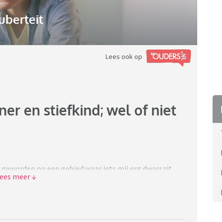
uberteit
Lees ook op
 en stiefkind; wel of niet
r geworden op een gebied waar iets mij erg dwarszit.
 wat licht schijnen op de volgende situatie. Sorry
een hele fijne man. We komen allebei uit een lang