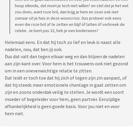
levert wrijving op.
hoop ellende, dat moet je toch niet willen? en stel dat je het wel
zou doen, want roze bril, dan krijg je hem en zoon ook niet
Ik erken dat ik 'lastig' ben met samenwonen; ik heb
zomaar uit je huis in deze wooncrisis. Dus probeer ook eens
inderdaad een hoge standaard en ik ben ook super sterk
even die roze bril af te zetten en blijf óf latten óf verbreek de
opgevoed in het proactief meehelpen in huis. Zij zijn het
relatie. Je bent pas 32, heb je een kinderwens?
tegenovergestelde; pas acteren als de boel dreigt over te
Helemaal eens. En dat hij toch zo lief en leuk is naast alle
lopen.
nadelen, nou, dat ben jij ook.
Dus dat valt dan tegen elkaar weg en dan blijven de nadelen
Ik ben 32 en ga mijzelf steeds meer afvragen of dit de manier
aan zijn kant over. Voor hem is het trouwens ook niet gezond
is waarop ik wel wil leven; voor mij voelt het niet als een
om in een onevenwichtige relatie te zitten.
eerlijke deal. Ondanks mijn huwelijk heb ik door het werk van
Dat leidt er toch toe dat hij zich of tegen zijn zin aanpast, of
mijn ex-man langere periodes alleen geleefd en nu voelt het
dat hij steeds meer emotionele chantage in gaat zetten om
als meer werk krijgen, met minder ruimte en vrijheid in mijn
zijn en zoons onderdak veilig te stellen. Je wordt een soort
eigen huis. Op hun beurt voelen mijn partner en zoon zich
moeder of begeleider voor hem, geen partner. Eenzijdige
minder welkom bij mij, en voelen de constante druk van mijn
afhankelijkheid is geen goede basis. Voor jou niet en voor
ergernissen.
hem niet.
Ben ik te moeilijk?