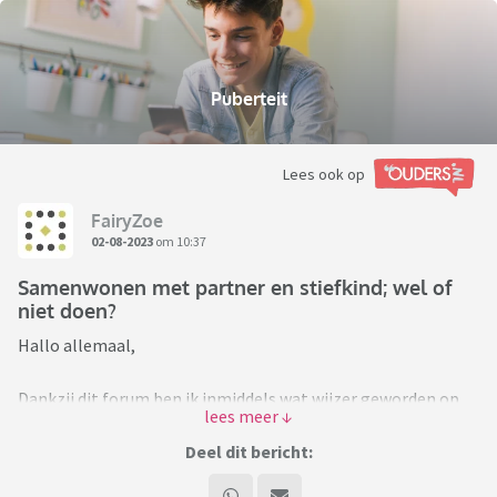
Puberteit
Lees ook op
FairyZoe
02-08-2023
om 10:37
Samenwonen met partner en stiefkind; wel of
niet doen?
Hallo allemaal,
Dankzij dit forum ben ik inmiddels wat wijzer geworden op
een gebied waar iets mij erg dwarszit. Throwaway
aangemaakt. Hopelijk kunnen jullie wat licht schijnen op de
Deel dit bericht:
volgende situatie. Sorry voor het lange verhaal alvast...