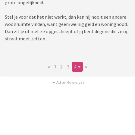
grote ongelijkheid.
Stel je voor dat het niet werkt, dan kan hij nooit een andere
woonruimte vinden, want geen/weinig geld en woningnood.
Dan zit je of met ze opgescheept of jij bent degene die ze op
straat moet zetten.
«
1
2
3
4
»
▼ Ad by Refinery89