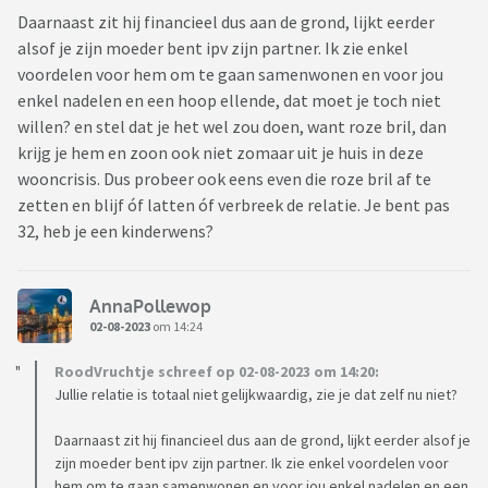
Daarnaast zit hij financieel dus aan de grond, lijkt eerder
thuiskomen, en ik meteen de vuile vaat van de eettafel nog
alsof je zijn moeder bent ipv zijn partner. Ik zie enkel
sta af te ruimen en zij allebei lekker neerploffen op de bank
voordelen voor hem om te gaan samenwonen en voor jou
en mij een half uur laten werken. Het gebeurt vaak dat zij
enkel nadelen en een hoop ellende, dat moet je toch niet
staan toe te kijken hoe ik sta te werken, en er geen hulp
willen? en stel dat je het wel zou doen, want roze bril, dan
wordt aangeboden.
krijg je hem en zoon ook niet zomaar uit je huis in deze
wooncrisis. Dus probeer ook eens even die roze bril af te
Dit soort ergernissen kan ik slecht bij mijn partner
zetten en blijf óf latten óf verbreek de relatie. Je bent pas
neerleggen; het levert escalerende ruzies, huilbuien en
32, heb je een kinderwens?
schreeuwen op, terwijl ik graag op zoek ga naar een
oplossing (draag bijvoorbeeld wat bij zodat we een
huishoudster inhuren; probleem grotendeels opgelost). Het
AnnaPollewop
gevolg is dat ik constant twijfel tussen ergernissen
02-08-2023
om 14:24
bespreekbaar maken of mijn mond houden.
RoodVruchtje schreef op 02-08-2023 om 14:20:
Ook vind ik dat zoon veel en veel meer kan bijdragen. Dat is
Jullie relatie is totaal niet gelijkwaardig, zie je dat zelf nu niet?
nu beperkt tot tafel dekken en zijn bord in de vaatwasser
Daarnaast zit hij financieel dus aan de grond, lijkt eerder alsof je
zetten. Partner beschermt hem daarin, gezien zijn handicap.
zijn moeder bent ipv zijn partner. Ik zie enkel voordelen voor
Ik zie veel meer mogelijkheden tot bijdragen, maar ook dat
hem om te gaan samenwonen en voor jou enkel nadelen en een