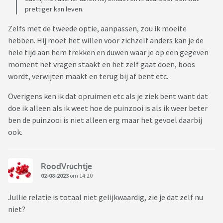
vraag aan hen om het te doen. En dan wordt het herrie.
prettiger kan leven.
Zelfs met de tweede optie, aanpassen, zou ik moeite
Twee weken geleden was ik ziek en toen heb ik met buikgriep
hebben. Hij moet het willen voor zichzelf anders kan je de
eigenlijk het volledige huis schoongemaakt, inclusief de was
hele tijd aan hem trekken en duwen waar je op een gegeven
en alles in de slaapkamer. Ik had daar een beetje de pest in;
moment het vragen staakt en het zelf gaat doen, boos
zoon kwam pas om kwart over zes 's-middags zijn kamer uit
wordt, verwijten maakt en terug bij af bent etc.
(depressie) en manlief stak gelijk alle aandacht in zoon. Na
een paar dagen gaf ik aan bij mijn partner dat ik het toch fijn
Overigens ken ik dat opruimen etc als je ziek bent want dat
vond als aangeboden wordt om mij even te verlichten van de
doe ik alleen als ik weet hoe de puinzooi is als ik weer beter
huishoudelijke taken. Ik heb tijdens mijn buikgriep immers
ben de puinzooi is niet alleen erg maar het gevoel daarbij
ook gewoon doorgewerkt (tussen de badkamerbezoeken in).
ook.
Wanneer ik aangeef dat ik het vervelend vind dat ik het idee
heb dat ik alles alleen doe en dat de hulp minimaal is, stuit ik
RoodVruchtje
veel op weerstand. Ik zou een te hoge standaard hebben voor
02-08-2023
om 14:20
het huishouden en zij moeten voldoen aan mijn norm. Ik vind
Jullie relatie is totaal niet gelijkwaardig, zie je dat zelf nu
in mijn optiek bepaalde dingen onacceptabel, zoals net zo
niet?
lang afval naast de volle prullenbak leggen totdat iemand
het zat is en de zak vervangt. Of dat we met zijn drieën