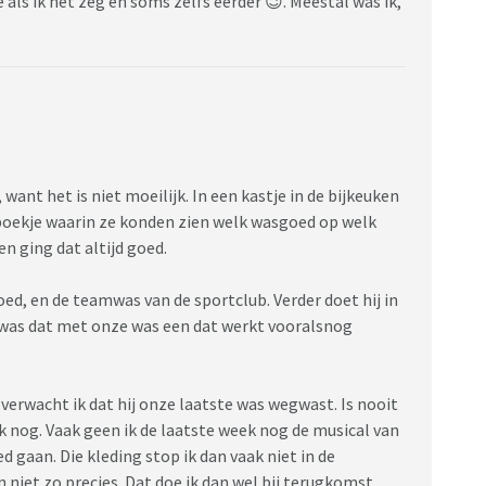
 als ik het zeg en soms zelfs eerder 😉. Meestal was ik,
 want het is niet moeilijk. In een kastje in de bijkeuken
eboekje waarin ze konden zien welk wasgoed op welk
n ging dat altijd goed.
oed, en de teamwas van de sportclub. Verder doet hij in
 was dat met onze was een dat werkt vooralsnog
an verwacht ik dat hij onze laatste was wegwast. Is nooit
ok nog. Vaak geen ik de laatste week nog de musical van
ed gaan. Die kleding stop ik dan vaak niet in de
niet zo precies. Dat doe ik dan wel bij terugkomst.