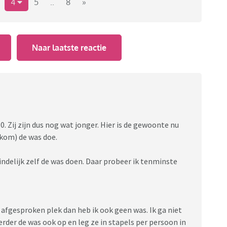
ewoon' vrij veel was voor 5 mensen natuurlijk.
4
5
..
8
»
e continu de was aan het doen is voor die grote
Naar laatste reactie
n; hoe heb je dit geimplementeerd? Heb je bijvoorbeeld
aakt over de wasmachine niet met een sok en een
lijke was (handdoeken enzo) wel nog zelf? Hoe pakten
sparen tot ze niks meer schoon hadden?
en!
10. Zij zijn dus nog wat jonger. Hier is de gewoonte nu
 kom) de was doe.
eindelijk zelf de was doen. Daar probeer ik tenminste
afgesproken plek dan heb ik ook geen was. Ik ga niet
verder de was ook op en leg ze in stapels per persoon in