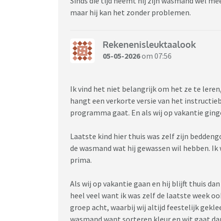
Sinds die tijd neemt hij zijn wasmand wel mee
maar hij kan het zonder problemen.
Rekenenisleuktaalook
05-05-2026
om 07:56
Ik vind het niet belangrijk om het ze te leren,
hangt een verkorte versie van het instructi
programma gaat. En als wij op vakantie ginge
Laatste kind hier thuis was zelf zijn beddeng
de wasmand wat hij gewassen wil hebben. Ik
prima.
Als wij op vakantie gaan en hij blijft thuis d
heel veel want ik was zelf de laatste week o
groep acht, waarbij wij altijd feestelijk gekle
wasmand want sorteren kleur en wit gaat dan 