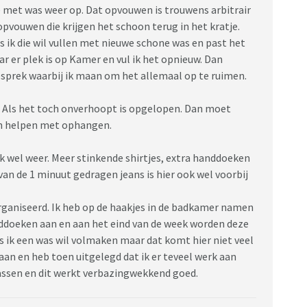
je met was weer op. Dat opvouwen is trouwens arbitrair
pvouwen die krijgen het schoon terug in het kratje.
 ik die wil vullen met nieuwe schone was en past het
ar er plek is op Kamer en vul ik het opnieuw. Dan
esprek waarbij ik maan om het allemaal op te ruimen.
. Als het toch onverhoopt is opgelopen. Dan moet
n helpen met ophangen.
 wel weer. Meer stinkende shirtjes, extra handdoeken
 van de 1 minuut gedragen jeans is hier ook wel voorbij
ganiseerd. Ik heb op de haakjes in de badkamer namen
nddoeken aan en aan het eind van de week worden deze
ik een was wil volmaken maar dat komt hier niet veel
aan en heb toen uitgelegd dat ik er teveel werk aan
assen en dit werkt verbazingwekkend goed.