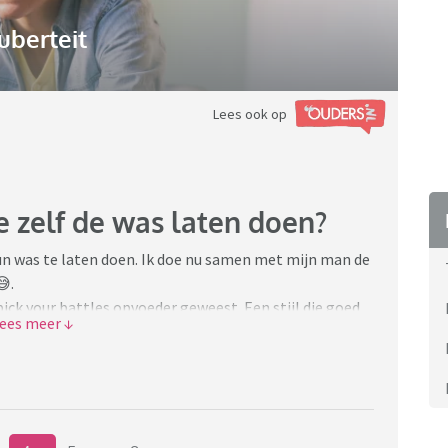
uberteit
Lees ook op
 zelf de was laten doen?
un was te laten doen. Ik doe nu samen met mijn man de
😅.
n pick your battles opvoeder geweest. Een stijl die goed
 ik dat de was een van mijn battles gaat worden. Ik
at de jongens makkelijk zijn met wat 'vies' is.
e dat er dingen in de was gegooid worden waarvan ik weet
in de was gooien makkelijker is dan opruimen. Zoals
dje beter, totdat het weer verzandt. En ik ze weer