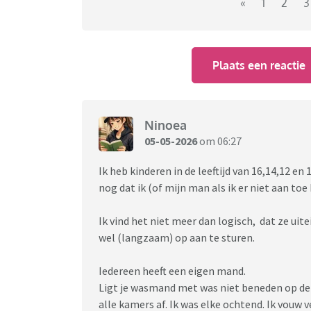
aanspreek. En opnieuw. Daarnaast is er ook 'g
«
1
2
3
Maar ja, ik voel me soms wel gekke Henkie, di
jongens.
Plaats een reactie
Voor de ouders die mij zijn voorgegaan hieri
vaste wasdagen afgesproken? Afspraken gem
broek erin aanzetten? En doe je de gezamen
je kinderen dit op? Gingen ze eerst alles op
Ninoea
Ben benieuwd naar jullie ervaringen/mening
05-05-2026
om 06:27
Ik heb kinderen in de leeftijd van 16,14,12 en 
nog dat ik (of mijn man als ik er niet aan toe
Ik vind het niet meer dan logisch, dat ze uit
wel (langzaam) op aan te sturen.
Iedereen heeft een eigen mand.
Ligt je wasmand met was niet beneden op de 
alle kamers af. Ik was elke ochtend. Ik vouw 