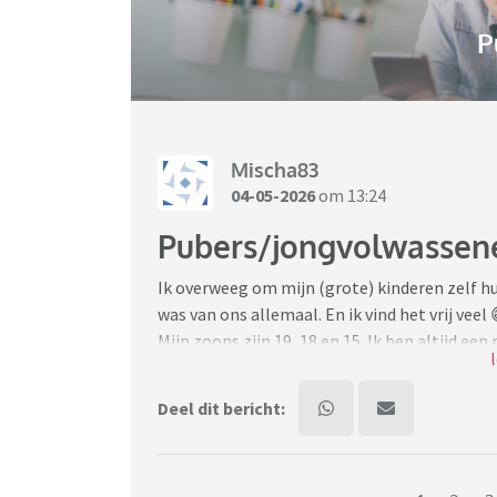
P
Mischa83
04-05-2026
om 13:24
Pubers/jongvolwassene
Ik overweeg om mijn (grote) kinderen zelf h
was van ons allemaal. En ik vind het vrij veel 
Mijn zoons zijn 19, 18 en 15. Ik ben altijd ee
bij mij en mijn man past. Langzamerhand denk
heb namelijk veel werk aan de was, mede doord
Deel dit bericht:
Natuurlijk spreek ik ze hier op aan als ik zi
dat het amper gedragen is en ik vermoed dat 
dat gaat met pubers gaat het dan weer een tij