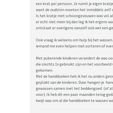
een krat per persoon. Je ruimt je eigen krat
want de oudsten moeten het inmiddels zelf o
Is het kratje met schoongevouwen was vol als
er echt niet meer bij dan leg ik het ergens wa
ontstaat er overigens vanzelf ook wel een g
Ook vraag ik weleens om hulp bij het wassen
iemand me even helpen met sorteren of eve
Met puberende kinderen verandert de was ook
die slechts 1x gebruikt zijn en het voorbeeld
gekomen.
Met de handdoeken heb ik het nu anders geor
geplakt van de kinderen. Daar hangen je ha
gewassen samen met het beddengoed (of als 
voor). Ik heb dit een paar maanden terug ged
kwijt was om al die handdoeken te wassen w