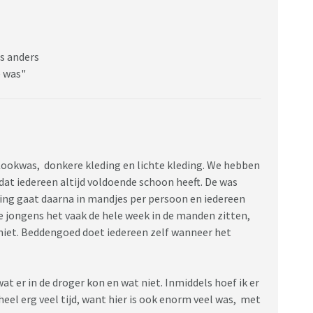
as anders
e was"
 Kookwas, donkere kleding en lichte kleding. We hebben
at iedereen altijd voldoende schoon heeft. De was
ding gaat daarna in mandjes per persoon en iedereen
 de jongens het vaak de hele week in de manden zitten,
 niet. Beddengoed doet iedereen zelf wanneer het
at er in de droger kon en wat niet. Inmiddels hoef ik er
eel erg veel tijd, want hier is ook enorm veel was, met