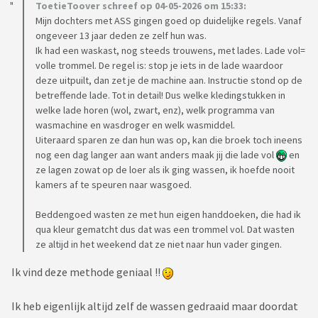
ToetieToover schreef op 04-05-2026 om 15:33:
Mijn dochters met ASS gingen goed op duidelijke regels. Vanaf
ongeveer 13 jaar deden ze zelf hun was.
Ik had een waskast, nog steeds trouwens, met lades. Lade vol=
volle trommel. De regel is: stop je iets in de lade waardoor
deze uitpuilt, dan zet je de machine aan. Instructie stond op de
betreffende lade. Tot in detail! Dus welke kledingstukken in
welke lade horen (wol, zwart, enz), welk programma van
wasmachine en wasdroger en welk wasmiddel.
Uiteraard sparen ze dan hun was op, kan die broek toch ineens
nog een dag langer aan want anders maak jij die lade vol
en
ze lagen zowat op de loer als ik ging wassen, ik hoefde nooit
kamers af te speuren naar wasgoed.
Beddengoed wasten ze met hun eigen handdoeken, die had ik
qua kleur gematcht dus dat was een trommel vol. Dat wasten
ze altijd in het weekend dat ze niet naar hun vader gingen.
Ik vind deze methode geniaal !!
Ik heb eigenlijk altijd zelf de wassen gedraaid maar doordat