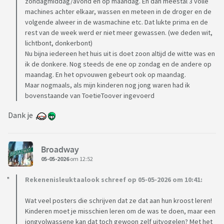
zondagmiddag/avond en op maandag. En dan meestal 3 volle
machines achter elkaar, wassen en meteen in de droger en de
volgende alweer in de wasmachine etc. Dat lukte prima en de
rest van de week werd er niet meer gewassen. (we deden wit,
lichtbont, donkerbont)
Nu bijna iedereen het huis uit is doet zoon altijd de witte was en
ik de donkere. Nog steeds de ene op zondag en de andere op
maandag. En het opvouwen gebeurt ook op maandag.
Maar nogmaals, als mijn kinderen nog jong waren had ik
bovenstaande van ToetieToover ingevoerd
Dank je
Broadway
05-05-2026
om 12:52
Rekenenisleuktaalook schreef op 05-05-2026 om 10:41:
Wat veel posters die schrijven dat ze dat aan hun kroost leren!
Kinderen moet je misschien leren om de was te doen, maar een
jongvolwassene kan dat toch gewoon zelf uitvogelen? Met het