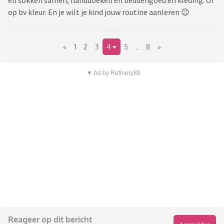
en sokken samen, handdoeken en beddengoed en kleding. Of
op bv kleur. En je wilt je kind jouw routine aanleren 😉
«
1
2
3
4
5
..
8
»
▼ Ad by Refinery89
Reageer op dit bericht