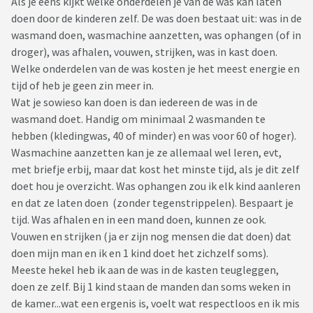
Als je eens kijkt welke onderdelen je van de was kan laten
doen door de kinderen zelf. De was doen bestaat uit: was in de
wasmand doen, wasmachine aanzetten, was ophangen (of in
droger), was afhalen, vouwen, strijken, was in kast doen.
Welke onderdelen van de was kosten je het meest energie en
tijd of heb je geen zin meer in.
Wat je sowieso kan doen is dan iedereen de was in de
wasmand doet. Handig om minimaal 2 wasmanden te
hebben (kledingwas, 40 of minder) en was voor 60 of hoger).
Wasmachine aanzetten kan je ze allemaal wel leren, evt,
met briefje erbij, maar dat kost het minste tijd, als je dit zelf
doet hou je overzicht. Was ophangen zou ik elk kind aanleren
en dat ze laten doen (zonder tegenstrippelen). Bespaart je
tijd. Was afhalen en in een mand doen, kunnen ze ook.
Vouwen en strijken (ja er zijn nog mensen die dat doen) dat
doen mijn man en ik en 1 kind doet het zichzelf soms).
Meeste hekel heb ik aan de was in de kasten teugleggen,
doen ze zelf. Bij 1 kind staan de manden dan soms weken in
de kamer...wat een ergenis is, voelt wat respectloos en ik mis