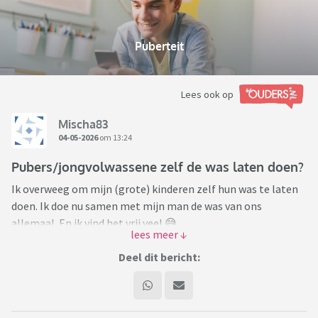
Puberteit
Lees ook op
Mischa83
04-05-2026
om 13:24
Pubers/jongvolwassene zelf de was laten doen?
Ik overweeg om mijn (grote) kinderen zelf hun was te laten
doen. Ik doe nu samen met mijn man de was van ons
allemaal. En ik vind het vrij veel 😅.
Mijn zoons zijn 19, 18 en 15. Ik ben altijd een pick your battles
opvoeder geweest. Een stijl die goed bij mij en mijn man
Deel dit bericht:
past. Langzamerhand denk ik dat de was een van mijn
battles gaat worden. Ik heb namelijk veel werk aan de was,
mede doordat de jongens makkelijk zijn met wat 'vies' is.