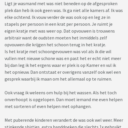
Ligt je wasmand met was niet beneden op de afgesproken
plek dan heb ik ook geen was. Ik ga niet alle kamers af. Ik was
elke ochtend. Ik vouw verder de was ook op en leg ze in
stapels per persoon in een krat per persoon. Je ruimt je
eigen kratje met was weer op. Dat opvouwen is trouwens
arbitrair want de oudsten moeten het inmiddels zelf
opvouwen die krijgen het schoon terug in het kratje.
Is het kratje met schoongevouwen was vol als ik die wil
vullen met nieuwe schone was en past het er echt niet meer
bij dan leg ik het ergens waar er plek is op Kamer en vul ik
het opnieuw. Dan ontstaat er overigens vanzelf ook wel een
gesprek waarbij ik maan om het allemaal op te ruimen.
Ook vraag ik weleens om hulp bij het wassen. Als het toch
onverhoopt is opgelopen. Dan moet iemand me even helpen
met sorteren of even helpen met ophangen.
Met puberende kinderen verandert de was ook wel weer. Meer
stinkende shirtjes, extra handdoeken die slechts 1x gebruikt