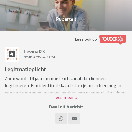
Puberteit
Lees ook op
Levina123
12-05-2025
om 14:24
Legitmatieplicht
Zoon wordt 14 jaar en moet zich vanaf dan kunnen
legitimeren. Een identiteitskaart stop je misschien nog in
een portemonnee, maar wij hebben een paspoort. Hoe doen
anderen dit: het loopt zo'n vaart niet (hij onderneemt weinig
spannends waarbij ik me kan voorstellen dat hij zich zou
Deel dit bericht:
moeten legitimeren) dus laat maar thuis, of paspoort mee
in de schooltas? Ik kan me haast niet voorstellen dat andere
pubers zomaar hun papieren tevoorschijn kunnen trekken.