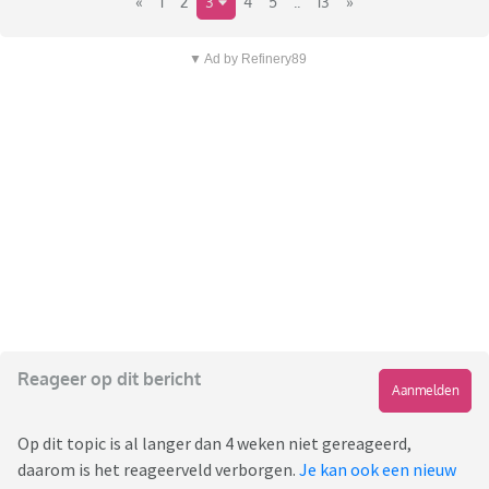
«
1
2
3
4
5
..
13
»
▼ Ad by Refinery89
Reageer op dit bericht
Aanmelden
Op dit topic is al langer dan 4 weken niet gereageerd,
daarom is het reageerveld verborgen.
Je kan ook een nieuw