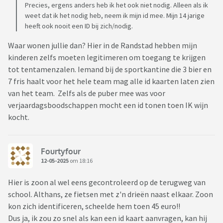
Precies, ergens anders heb ik het ook niet nodig. Alleen als ik
weet dat ik het nodig heb, neem ik mijn id mee. Mijn 14 jarige
heeft ook nooit een ID bij zich/nodig.
Waar wonen jullie dan? Hier in de Randstad hebben mijn
kinderen zelfs moeten legitimeren om toegang te krijgen
tot tentamenzalen. Iemand bij de sportkantine die 3 bier en
7 fris haalt voor het hele team mag alle id kaarten laten zien
van het team. Zelfs als de puber mee was voor
verjaardagsboodschappen mocht een id tonen toen IK wijn
kocht.
Fourtyfour
12-05-2025
om 18:16
Hier is zoon al wel eens gecontroleerd op de terugweg van
school. Althans, ze fietsen met z'n drieën naast elkaar. Zoon
kon zich identificeren, scheelde hem toen 45 euro!!
Dus ja, ik zou zo snel als kan een id kaart aanvragen, kan hij