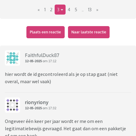
Hij reist niet met ov en hangt ook (nog) niet 's avonds rond.
«
1
2
3
4
5
..
13
»
Plaats een reactie
Naar laatste reactie
FaithfulDuck87
12-05-2025
om 17:12
hier wordt de id gecontroleerd als je op stap gaat (niet
overal, maar wel vaak)
rionyriony
12-05-2025
om 17:32
Ongeveer één keer per jaar wordt er me om een
legitimatiebewijs gevraagd. Het gaat dan om een pakketje
of om een bank.