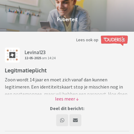
Puberteit
Lees ook op
Levina123
12-05-2025
om 14:24
Legitmatieplicht
Zoon wordt 14 jaar en moet zich vanaf dan kunnen
legitimeren. Een identiteitskaart stop je misschien nog in
een portemonnee, maar wij hebben een paspoort. Hoe doen
anderen dit: het loopt zo'n vaart niet (hij onderneemt weinig
spannends waarbij ik me kan voorstellen dat hij zich zou
Deel dit bericht:
moeten legitimeren) dus laat maar thuis, of paspoort mee
in de schooltas? Ik kan me haast niet voorstellen dat andere
pubers zomaar hun papieren tevoorschijn kunnen trekken.