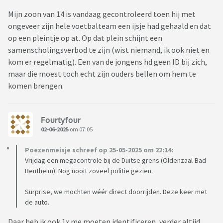
Mijn zoon van 14 is vandaag gecontroleerd toen hij met
ongeveer zijn hele voetbalteam een ijsje had gehaald en dat
op een pleintje op at. Op dat plein schijnt een
samenscholingsverbod te zijn (wist niemand, ik ook niet en
kom er regelmatig). Een van de jongens hd geen ID bij zich,
maar die moest toch echt zijn ouders bellen om hem te
komen brengen.
Fourtyfour
02-06-2025
om 07:05
Poezenmeisje schreef op 25-05-2025 om 22:14:
Vrijdag een megacontrole bij de Duitse grens (Oldenzaal-Bad
Bentheim). Nog nooit zoveel politie gezien.
Surprise, we mochten wéér direct doorrijden. Deze keer met
de auto.
Daar heb ik ook 1x me moeten identificeren, verder altijd