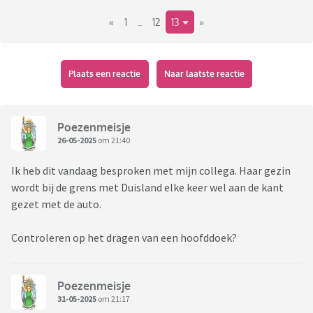
Hij reist niet met ov en hangt ook (nog) niet 's avonds rond.
«
1
..
12
13
»
Plaats een reactie
Naar laatste reactie
Poezenmeisje
26-05-2025
om 21:40
Ik heb dit vandaag besproken met mijn collega. Haar gezin
wordt bij de grens met Duisland elke keer wel aan de kant
gezet met de auto.
Controleren op het dragen van een hoofddoek?
Poezenmeisje
31-05-2025
om 21:17