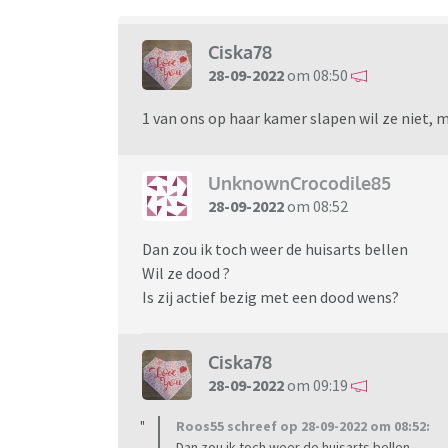
Ciska78
28-09-2022
om 08:50
1 van ons op haar kamer slapen wil ze niet, 
UnknownCrocodile85
28-09-2022
om 08:52
Dan zou ik toch weer de huisarts bellen
Wil ze dood ?
Is zij actief bezig met een dood wens?
Ciska78
28-09-2022
om 09:19
Roos55 schreef op 28-09-2022 om 08:52:
Dan zou ik toch weer de huisarts bellen