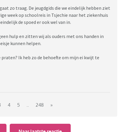
 gaat zo traag. De jeugdgids die we eindelijk hebben ziet
rige week op schoolreis in Tsjechie naar het ziekenhuis
eindelijk de spoed er ook wel van in.
een hulp en zitten wij als ouders met ons handen in
eisje kunnen helpen.
e praten? Ik heb zo de behoefte om mijn ei kwijt te
3
4
5
..
248
»
Naar laatste reactie