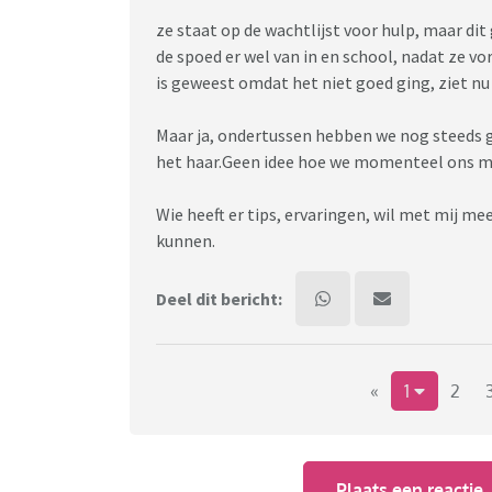
ze staat op de wachtlijst voor hulp, maar dit
de spoed er wel van in en school, nadat ze vo
is geweest omdat het niet goed ging, ziet nu 
Maar ja, ondertussen hebben we nog steeds g
het haar.Geen idee hoe we momenteel ons m
Wie heeft er tips, ervaringen, wil met mij me
kunnen.
Deel dit bericht:
«
1
2
Plaats een reactie