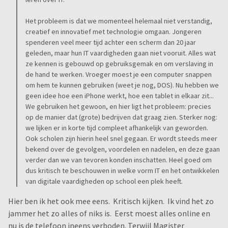
Het probleem is dat we momenteel helemaal niet verstandig,
creatief en innovatief met technologie omgaan. Jongeren
spenderen veel meer tijd achter een scherm dan 20 jaar
geleden, maar hun IT vaardigheden gaan niet vooruit. Alles wat
ze kennen is gebouwd op gebruiksgemak en om verslaving in
de hand te werken. Vroeger moest je een computer snappen
om hem te kunnen gebruiken (weet je nog, DOS). Nu hebben we
geen idee hoe een iPhone werkt, hoe een tablet in elkaar zit...
We gebruiken het gewoon, en hier ligt het probleem: precies
op de manier dat (grote) bedrijven dat graag zien. Sterker nog:
we lijken er in korte tijd compleet afhankelijk van geworden.
Ook scholen zijn hierin heel snel gegaan. Er wordt steeds meer
bekend over de gevolgen, voordelen en nadelen, en deze gaan
verder dan we van tevoren konden inschatten. Heel goed om
dus kritisch te beschouwen in welke vorm IT en het ontwikkelen
van digitale vaardigheden op school een plek heeft.
Hier ben ik het ook mee eens. Kritisch kijken. Ik vind het zo
jammer het zo alles of niks is. Eerst moest alles online en
nu is de telefoon ineens verboden. Terwijl Magister