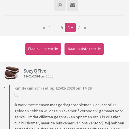
«
1
..
5
6
7
»
Plaats een reactie
Naar laatste reactie
SuzyQFive
12-01-2024
om 16:13
Kimdekim schreef op 12-01-2024 om 14:29:
[..]
Ik werk met mensen met gedragsproblemen. Een jaar of 15
geleden hebben wij onze huiskamer " verboden" gemaakt voor
gsm's. Omdat cliënten gesprekken opnamen etc. ( is dus niet
hun huiskamer, maar de huiskamer van ons kantoor). Wij hebben