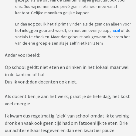
gezegd als we dat van de cliënten vragen geldt dat ook voor
ons. Dus wij nemen onze privé gsm niet meer mee vanaf
kantoor. Gelijke monniken gelijke kappen.
En dan nog zou ik het al prima vinden als de gsm dan alleen voor
het inloggen gebruikt wordt, en niet om even je app,
nu.nl
of de
socials te checken. Maar dat gebeurt ook gewoon. Waarom het
van de ene groep eisen als je zelf niet kan laten?
Ander voorbeeld:
Op school geldt: niet eten en drinken in het lokaal maar wel
in de kantine of hal.
Dus ik vond: dan docenten ook niet.
Als docent ben je aan het werk, praat je de hele dag, het kost
veel energie.
Ik kwam dus regelmatig ‘ziek’ van school omdat ik te weinig
dronk en vaak ook geen tijd had om fatsoenlijk te eten. Drie
uur achter elkaar lesgeven en dan een kwartier pauze