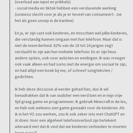
(overload aan input en prikkels)
- social media en tiktok hebben een verslavende werking
(sowieso slecht voor je als je er teveel van consumeert - zie
het als geen snoep in de kantine)
En ja, er zijn vast ook kinderen, en misschien wel jullie kinderen,
die verstandig kunnen omgaan met hun telefoon. Maar dat is
niet de meerderheid. 62% van de 18 tot 24 jarigen zegt
verslaafd te zijn aan hun mobiele telefoon. En er zijn heus
andere opties, ook voor autisten en eenlingen. Ik was vroeger
ook vaak alleen en had soms niet de energie om sociaal te zijn,
en had altijd een boek bij me, of schreef songteksten /
gedichten.
Ik heb deze discussie al eerder gehad hier, dus ik wil
benadrukken dat ik van oudsher een nerd ben en in mijn vrije
tijd graag game en programmeer. Ik gebruik Minecraft in de les,
en heb ook weleens een game gemaakt voor de kinderen. Als
ik in het VO zou werken, zou ik ook zeker iets met ChatGPT en
AI doen. Voor een algeheel telefoonverbod zijn betekent
uiteraard niet dat ik vind dat we kinderen verbieden te moeten
leren over IT.