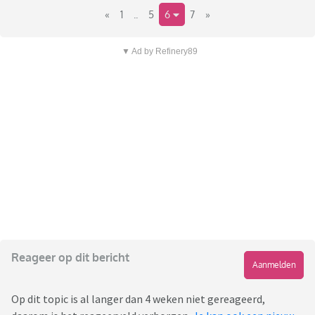
«
1
..
5
6
7
»
▼ Ad by Refinery89
Reageer op dit bericht
Aanmelden
Op dit topic is al langer dan 4 weken niet gereageerd,