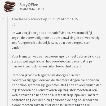
SuzyQFive
13-01-2024
om 12:13
troelahoep schreef op 13-01-2024 om 11:15:
[..]
En wat zou jij een goed alternatief vinden? Waarom blijf jij,
tegen de overweldigende stroom aanwijzingen dat veelvuldig
telefoongebruik schadelijk is, in, de nieuwe regels stom
vinden?
Voor Magister was een papieren agenda heel gebruikelijk. Nog
steeds wel eigenlijk, en het voordeel daarvan is dat je je
huiswerk zelf ook noteert (dan beklijft het beter).
Persoonlijk vind ik Magister als doorgeefluik van
roosterwijzigingen een van de slechtere dingen die er binnen
een schoolsysteem zijn gekomen. Het geeft zoveel onrust: dat
mijn kinderen de avond tevoren 'op Magister' moeten kijken
welke vakken ze hebben en hun tas daarop inpakken, maar 's
ochtends nog een keer, en gedurende de dag op school ook
aldoor moeten nagaan of er geen lokaalwijzigingen zijn