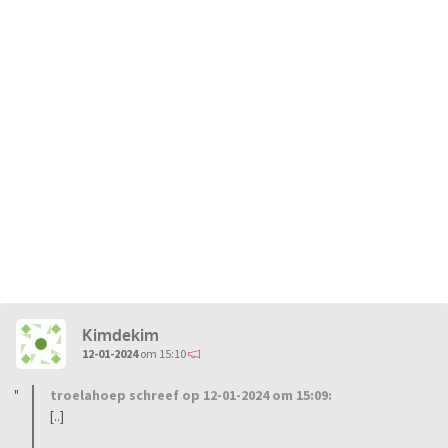
Kimdekim
12-01-2024
om 15:10
troelahoep schreef op 12-01-2024 om 15:09:
[..]