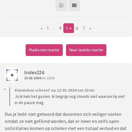
«
1
..
4
5
6
7
»
Plaats een reactie
Naar laatste reactie
Index224
12-01-2024
om 15:03
Kimdekim schreef op 12-01-2024 om 15:01:
Ja ik heb het gezien. Ik begrijp nog steeds niet waarom hij niet
in de pauze mag.
Dus je hebt niet gehoord dat docenten zich veiliger voelen
omdat ze niet gefilmd worden, dat er meer en zelfs open
sollicitaties komen op scholen met een totaal verbod en dat