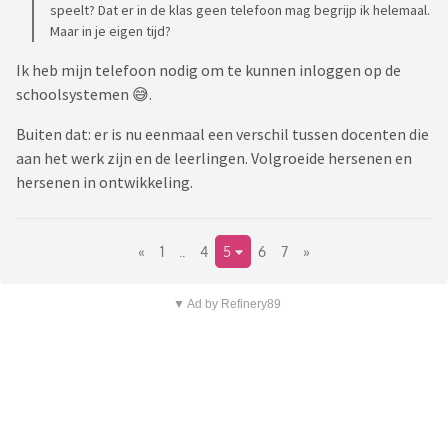
speelt? Dat er in de klas geen telefoon mag begrijp ik helemaal.
Maar in je eigen tijd?
Ik heb mijn telefoon nodig om te kunnen inloggen op de
schoolsystemen 😅.
Buiten dat: er is nu eenmaal een verschil tussen docenten die
aan het werk zijn en de leerlingen. Volgroeide hersenen en
hersenen in ontwikkeling.
«
1
..
4
5
6
7
»
▼ Ad by Refinery89