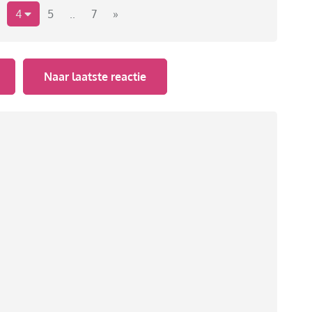
4
5
..
7
»
Naar laatste reactie