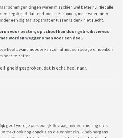
maar sommigen dingen waren misschien wel beter nu. Niet alle
mee zeg ik niet dat telefoons niet kunnen, maar weer meer
der een digitaal apparaat er tussen is denk niet slecht.
e bron voor pesten, op school kan door gebruiksvervod
names worden weggenomen voor een deel.
 mee heeft, want moeder kan zelf al niet een beetje omdenken
m neer te zetten.
iligheid gesproken, dat is echt heel naar.
gelijk geef word je persoonlijk. Ik vraag hier een mening en ik
Je trekt ook nog conclusies die er niet zijn. Ik heb nergens