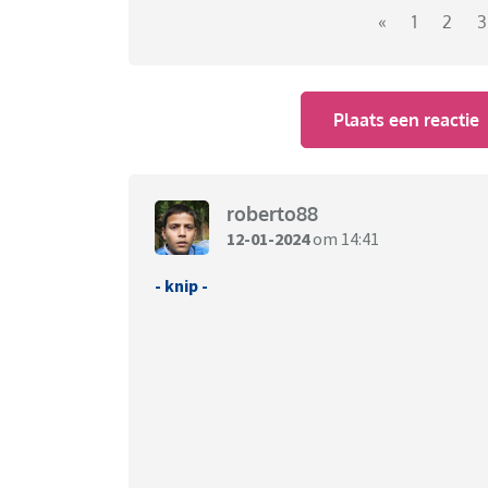
«
1
2
3
Plaats een reactie
roberto88
12-01-2024
om 14:41
- knip -