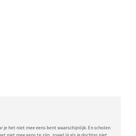
ar je het niet mee eens bent waarschijnlijk. En scholen
 niet mee eens te zijn, zowel jij als je dochter niet.