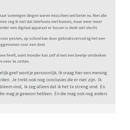
maar sommigen dingen waren misschien wel beter nu. Niet alle
mee zeg ik niet dat telefoons niet kunnen, maar weer meer
der een digitaal apparaat er tussen is denk niet slecht.
n voor pesten, op school kan door gebruiksvervod iig het een
eggenomen voor een deel.
 mee heeft, want moeder kan zelf al niet een beetje omdenken
m neer te zetten.
 gelijk geef word je persoonlijk. Ik vraag hier een mening
den. Je trekt ook nog conclusies die er niet zijn. Ik
leem vind, ik zeg alleen dat ik het te streng vind. En
ng die mag je gewoon hebben. En die mag ook nog anders