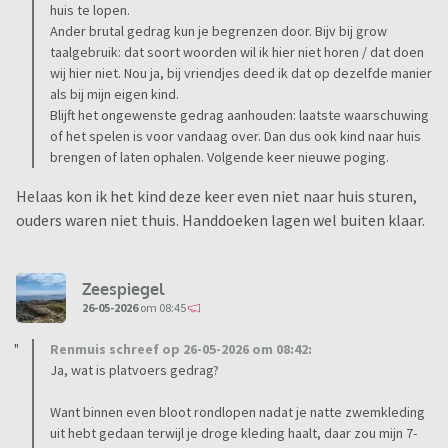
huis te lopen.
Ander brutal gedrag kun je begrenzen door. Bijv bij grow
taalgebruik: dat soort woorden wil ik hier niet horen / dat doen
wij hier niet. Nou ja, bij vriendjes deed ik dat op dezelfde manier
als bij mijn eigen kind.
Blijft het ongewenste gedrag aanhouden: laatste waarschuwing
of het spelen is voor vandaag over. Dan dus ook kind naar huis
brengen of laten ophalen. Volgende keer nieuwe poging.
Helaas kon ik het kind deze keer even niet naar huis sturen,
ouders waren niet thuis. Handdoeken lagen wel buiten klaar.
Zeespiegel
26-05-2026
om 08:45
Renmuis schreef op 26-05-2026 om 08:42:
Ja, wat is platvoers gedrag?
Want binnen even bloot rondlopen nadat je natte zwemkleding
uit hebt gedaan terwijl je droge kleding haalt, daar zou mijn 7-