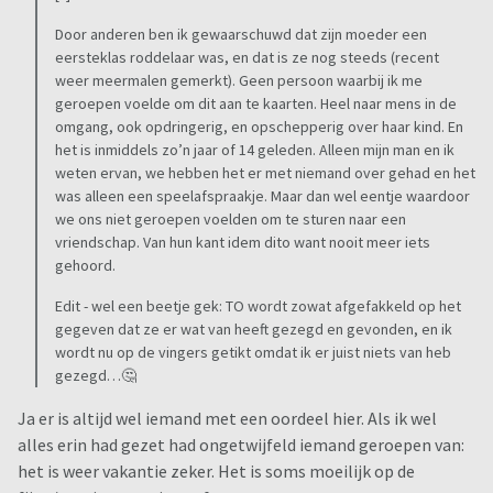
Door anderen ben ik gewaarschuwd dat zijn moeder een
eersteklas roddelaar was, en dat is ze nog steeds (recent
weer meermalen gemerkt). Geen persoon waarbij ik me
geroepen voelde om dit aan te kaarten. Heel naar mens in de
omgang, ook opdringerig, en opschepperig over haar kind. En
het is inmiddels zo’n jaar of 14 geleden. Alleen mijn man en ik
weten ervan, we hebben het er met niemand over gehad en het
was alleen een speelafspraakje. Maar dan wel eentje waardoor
we ons niet geroepen voelden om te sturen naar een
vriendschap. Van hun kant idem dito want nooit meer iets
gehoord.
Edit - wel een beetje gek: TO wordt zowat afgefakkeld op het
gegeven dat ze er wat van heeft gezegd en gevonden, en ik
wordt nu op de vingers getikt omdat ik er juist niets van heb
gezegd…🤔
Ja er is altijd wel iemand met een oordeel hier. Als ik wel
alles erin had gezet had ongetwijfeld iemand geroepen van:
het is weer vakantie zeker. Het is soms moeilijk op de