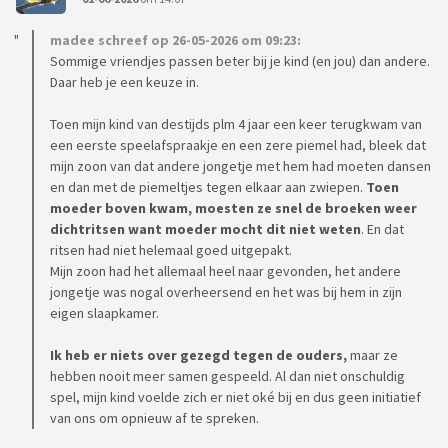
madee schreef op 26-05-2026 om 09:23:
Sommige vriendjes passen beter bij je kind (en jou) dan andere.
Daar heb je een keuze in.
Toen mijn kind van destijds plm 4 jaar een keer terugkwam van
een eerste speelafspraakje en een zere piemel had, bleek dat
mijn zoon van dat andere jongetje met hem had moeten dansen
en dan met de piemeltjes tegen elkaar aan zwiepen.
Toen
moeder boven kwam, moesten ze snel de broeken weer
dichtritsen want moeder mocht dit niet weten
. En dat
ritsen had niet helemaal goed uitgepakt.
Mijn zoon had het allemaal heel naar gevonden, het andere
jongetje was nogal overheersend en het was bij hem in zijn
eigen slaapkamer.
Ik heb er niets over gezegd tegen de ouders,
maar ze
hebben nooit meer samen gespeeld. Al dan niet onschuldig
spel, mijn kind voelde zich er niet oké bij en dus geen initiatief
van ons om opnieuw af te spreken.