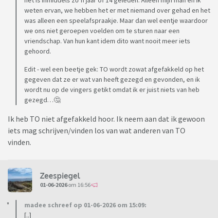
het is inmiddels zo’n jaar of 14 geleden. Alleen mijn man en ik
weten ervan, we hebben het er met niemand over gehad en het
was alleen een speelafspraakje. Maar dan wel eentje waardoor
we ons niet geroepen voelden om te sturen naar een
vriendschap. Van hun kant idem dito want nooit meer iets
gehoord.
Edit - wel een beetje gek: TO wordt zowat afgefakkeld op het
gegeven dat ze er wat van heeft gezegd en gevonden, en ik
wordt nu op de vingers getikt omdat ik er juist niets van heb
gezegd…🤔
Ik heb TO niet afgefakkeld hoor. Ik neem aan dat ik gewoon
iets mag schrijven/vinden los van wat anderen van TO
vinden.
Zeespiegel
01-06-2026
om 16:56
madee schreef op 01-06-2026 om 15:09:
[..]