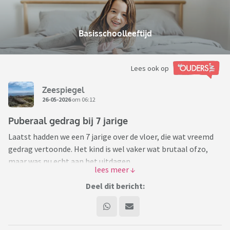
Basisschoolleeftijd
Lees ook op
Zeespiegel
26-05-2026
om 06:12
Puberaal gedrag bij 7 jarige
Laatst hadden we een 7 jarige over de vloer, die wat vreemd
gedrag vertoonde. Het kind is wel vaker wat brutaal ofzo,
maar was nu echt aan het uitdagen.
Ik weet eigenlijk niet zo goed hoe ik daar mee om moet
gaan. En ik vraag me ook af of het niet een symptoom is van
Deel dit bericht:
wat anders.
De kinderen liepen in eerste instantie zonder kleren door het
huis. Zwemkleding buiten uitgedaan, droge kleding boven op