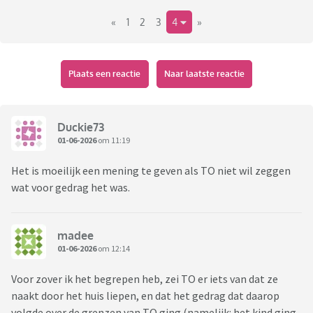
slaapkamer. Ik heb ze gezegd dat dat niet de bedoeling was.
«
1
2
3
4
»
De 7 jarige leek dat op te vatten als een uitdaging. Deed het
een andere dag weer. Maar nu met daarbij nogal platvloers
gedrag. Waarvan ik toen ik 7 was, beslist zelfs niet op het
idee was gekomen.
Plaats een reactie
Naar laatste reactie
Nou wilde ik eigenlijk niet zo'n moeder zijn die voor haar kind
bepaalt met wie het mag spelen. Maar begin serieus zorgen
te maken dat deze vriendschap weleens slecht kan uitpakken
Duckie73
voor mijn kind.
01-06-2026
om 11:19
Aan de andere kant maakt het kind thuis ook grote
Het is moeilijk een mening te geven als TO niet wil zeggen
veranderingen mee. Die mogelijk tijdelijk het gedrag wat
wat voor gedrag het was.
verergeren.
madee
01-06-2026
om 12:14
Voor zover ik het begrepen heb, zei TO er iets van dat ze
naakt door het huis liepen, en dat het gedrag dat daarop
volgde over de grenzen van TO ging (namelijk: het kind ging