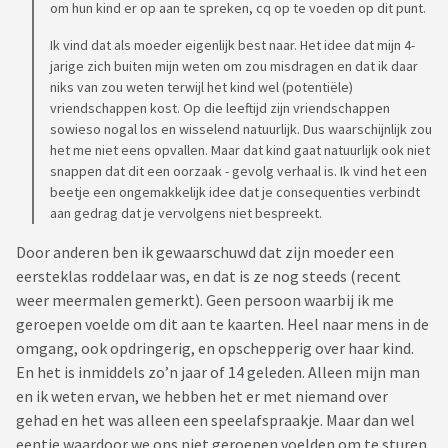
om hun kind er op aan te spreken, cq op te voeden op dit punt.
Ik vind dat als moeder eigenlijk best naar. Het idee dat mijn 4-
jarige zich buiten mijn weten om zou misdragen en dat ik daar
niks van zou weten terwijl het kind wel (potentiële)
vriendschappen kost. Op die leeftijd zijn vriendschappen
sowieso nogal los en wisselend natuurlijk. Dus waarschijnlijk zou
het me niet eens opvallen. Maar dat kind gaat natuurlijk ook niet
snappen dat dit een oorzaak - gevolg verhaal is. Ik vind het een
beetje een ongemakkelijk idee dat je consequenties verbindt
aan gedrag dat je vervolgens niet bespreekt.
Door anderen ben ik gewaarschuwd dat zijn moeder een
eersteklas roddelaar was, en dat is ze nog steeds (recent
weer meermalen gemerkt). Geen persoon waarbij ik me
geroepen voelde om dit aan te kaarten. Heel naar mens in de
omgang, ook opdringerig, en opschepperig over haar kind.
En het is inmiddels zo’n jaar of 14 geleden. Alleen mijn man
en ik weten ervan, we hebben het er met niemand over
gehad en het was alleen een speelafspraakje. Maar dan wel
eentje waardoor we ons niet geroepen voelden om te sturen