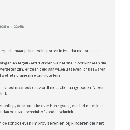
026 om 22:49:
verplicht maar je kunt ook sporten in iets dat niet oranje is.
dwingen en tegelijkertijd vinden we het sneu voor kinderen die
ergeten zijn, er geen geld aan willen uitgeven, of bezwaren
 wel iets oranje mee om uit te lenen.
p school maar ook dat wordt niet actief aangeboden. Alleen
 het.
het ontbijt, de informatie over Koningsdag etc. Het moet leuk
eur dan ook. Met schmink of zonder schmink.
an de school even improviseren en bij kinderen die niet