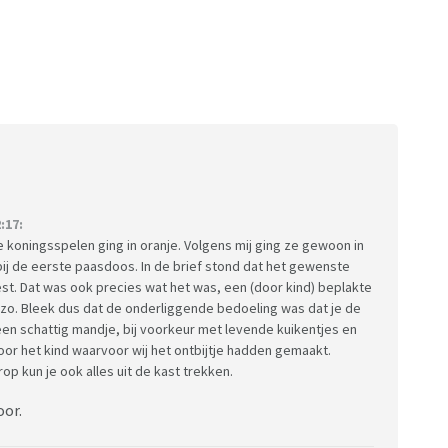
:17:
de koningsspelen ging in oranje. Volgens mij ging ze gewoon in
ij de eerste paasdoos. In de brief stond dat het gewenste
st. Dat was ook precies wat het was, een (door kind) beplakte
 zo. Bleek dus dat de onderliggende bedoeling was dat je de
t een schattig mandje, bij voorkeur met levende kuikentjes en
or het kind waarvoor wij het ontbijtje hadden gemaakt.
op kun je ook alles uit de kast trekken.
oor.