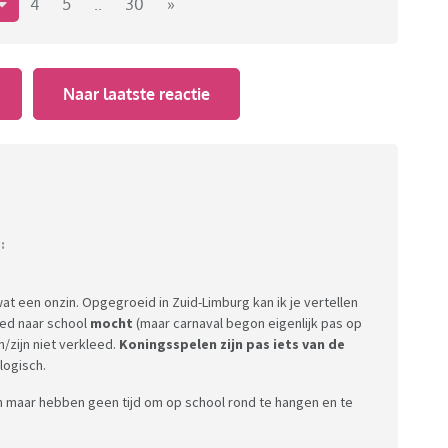
4
5
..
30
»
Naar laatste reactie
:
, wat een onzin. Opgegroeid in Zuid-Limburg kan ik je vertellen
eed naar school
mocht
(maar carnaval begon eigenlijk pas op
/zijn niet verkleed.
Koningsspelen zijn pas iets van de
logisch.
n maar hebben geen tijd om op school rond te hangen en te