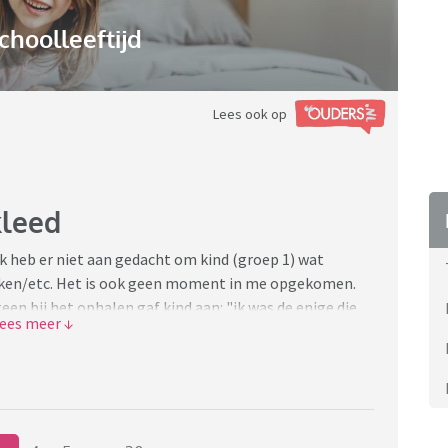
choolleeftijd
Lees ook op
kleed
k heb er niet aan gedacht om kind (groep 1) wat
nken/etc. Het is ook geen moment in me opgekomen.
een bij het ophalen gaf kind aan: "ik was de enige die
te kinderen wel íets in het thema hadden, al was het
ers die iets soortgelijks hebben meegemaakt? En hoe
eb ik uiteraard beterschap beloofd.