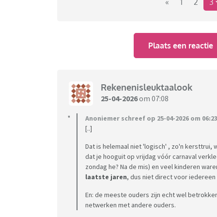
«
1
2
3
Plaats een reactie
Rekenenisleuktaalook
25-04-2026
om 07:08
Anoniemer schreef op 25-04-2026 om 06:23
[..]
Dat is helemaal niet 'logisch' , zo'n kersttrui
dat je hooguit op vrijdag vóór carnaval verkl
zondag he? Na de mis) en veel kinderen waren
laatste jaren
, dus niet direct voor iedereen 
En: de meeste ouders zijn echt wel betrokke
netwerken met andere ouders.