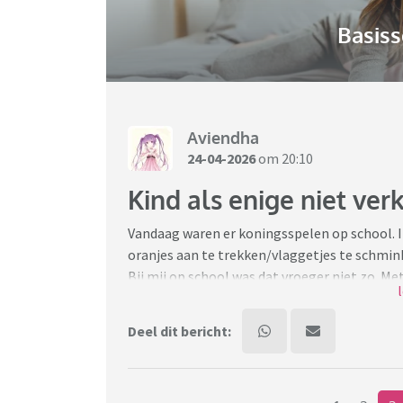
Basiss
Aviendha
24-04-2026
om 20:10
Kind als enige niet ver
Vandaag waren er koningsspelen op school. I
oranjes aan te trekken/vlaggetjes te schmi
Bij mij op school was dat vroeger niet zo. Met
niks geks had!" Zag op de foto's dat de mees
maar alleen vlaggetjesschmink. Zucht... oud
Deel dit bericht:
erg is het nou eigenlijk? Voor volgend jaar h