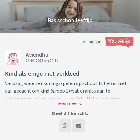
Basisschoolleeftijd
Lees ook op
Aviendha
24-04-2026
om 20:10
Kind als enige niet verkleed
Vandaag waren er koningsspelen op school. Ik heb er niet
aan gedacht om kind (groep 1) wat oranjes aan te
trekken/vlaggetjes te schminken/etc. Het is ook geen
moment in me opgekomen. Bij mij op school was dat
vroeger niet zo. Meteen bij het ophalen gaf kind aan: "ik was
Deel dit bericht:
de enige die niks geks had!" Zag op de foto's dat de meeste
kinderen wel íets in het thema hadden, al was het maar
alleen vlaggetjesschmink. Zucht... ouders die iets