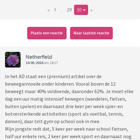
soortgelijks hebben meegemaakt? En hoe erg is het nou
«
1
..
29
30
»
eigenlijk? Voor volgend jaar heb ik uiteraard beterschap
beloofd.
Plaats een reactie
Naar laatste reactie
Netherfield
14-05-2026
om 18:17
In het AD staat een (premium) artikel over de
beweegarmoede onder kinderen. Vooral boven de 12
beweegt maar 40% voldoende, daaronder 62%. Je moet elke
dag een uur matig intensief bewegen (wandelen, fietsen,
buiten spelen) en daarnaast drie keer per week spier-en
botversterkende activiteiten (sport als voetbal, tennis,
dansen), daar telt gym op school ook in mee.
Mijn jongste redt dat, 5 keer per week naar school fietsen,
half uur enkele reis, 2 keer per week sport en daarnaast nog