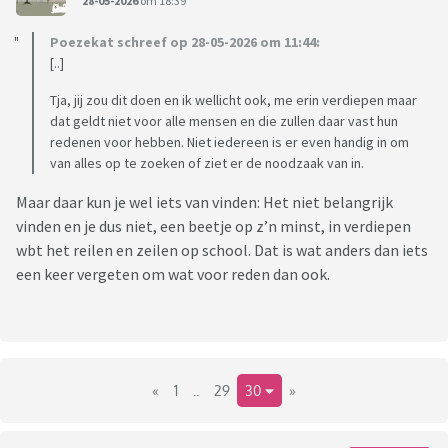
28-05-2026
om 18:39
Poezekat schreef op 28-05-2026 om 11:44:
[..]
Tja, jij zou dit doen en ik wellicht ook, me erin verdiepen maar
dat geldt niet voor alle mensen en die zullen daar vast hun
redenen voor hebben. Niet iedereen is er even handig in om
van alles op te zoeken of ziet er de noodzaak van in.
Maar daar kun je wel iets van vinden: Het niet belangrijk
vinden en je dus niet, een beetje op z’n minst, in verdiepen
wbt het reilen en zeilen op school. Dat is wat anders dan iets
een keer vergeten om wat voor reden dan ook.
«
1
..
29
30
»