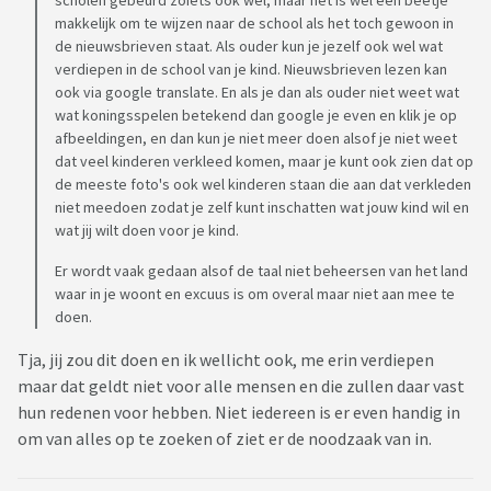
scholen gebeurd zoiets ook wel, maar het is wel een beetje
makkelijk om te wijzen naar de school als het toch gewoon in
de nieuwsbrieven staat. Als ouder kun je jezelf ook wel wat
verdiepen in de school van je kind. Nieuwsbrieven lezen kan
ook via google translate. En als je dan als ouder niet weet wat
wat koningsspelen betekend dan google je even en klik je op
afbeeldingen, en dan kun je niet meer doen alsof je niet weet
dat veel kinderen verkleed komen, maar je kunt ook zien dat op
de meeste foto's ook wel kinderen staan die aan dat verkleden
niet meedoen zodat je zelf kunt inschatten wat jouw kind wil en
wat jij wilt doen voor je kind.
Er wordt vaak gedaan alsof de taal niet beheersen van het land
waar in je woont en excuus is om overal maar niet aan mee te
doen.
Tja, jij zou dit doen en ik wellicht ook, me erin verdiepen
maar dat geldt niet voor alle mensen en die zullen daar vast
hun redenen voor hebben. Niet iedereen is er even handig in
om van alles op te zoeken of ziet er de noodzaak van in.