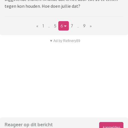
tegen kon houden. Hoe doen jullie dat?
«
1
..
5
6
7
..
9
»
▼ Ad by Refinery89
Reageer op dit bericht
Aanmelden