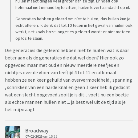
huilen maakt dingen veel groter dan ze zijn. Er hoeft ook
helemaal niet iemand bij te zitten, huilen levert aandacht op nl.
Generaties hebben geleerd om níet te huilen, dus huilen kun je
echt afleren. Ik denk dat tot 10 tellen in het geval van huilen ook
werkt, net zoals boze jongetjes geleerd wordt er niet meteen
op los te slaan.
Die generaties die geleerd hebben niet te huilen wat is daar
beter aan als de generaties die dat wel doen? Hier ook zo
opgevoed maar met oud en nieuw meerdere neefjes en
nichtjes over de vloer van leeftijd 4 tot 12 en allemaal
hebben ze een keer gehuild van oververmoeidheid , spanning
, schrikken van een harde knal en geen 1 keer heb ik gedacht
wat een slecht opgevoed zooitje is dit , voelt nu een beetje
als echte mannen huilen niet ... ja best wel uit de tijd als je
het mij vraagt
Broadway
07-01-2025
om 15:25