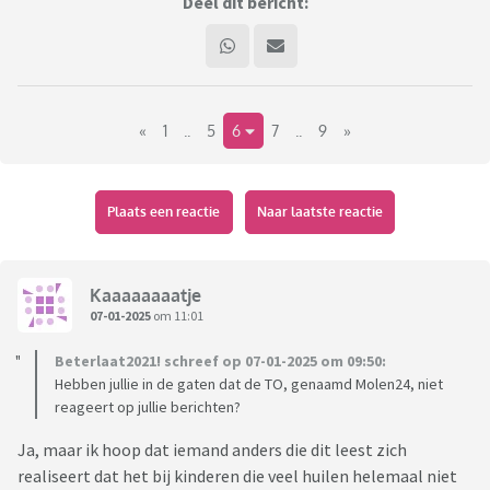
Deel dit bericht:
«
1
..
5
6
7
..
9
»
Plaats een reactie
Naar laatste reactie
Kaaaaaaaatje
07-01-2025
om 11:01
Beterlaat2021! schreef op 07-01-2025 om 09:50:
Hebben jullie in de gaten dat de TO, genaamd Molen24, niet
reageert op jullie berichten?
Ja, maar ik hoop dat iemand anders die dit leest zich
realiseert dat het bij kinderen die veel huilen helemaal niet