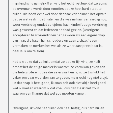
mijn kind is nu namelijk 8 en vind het echt niet leuk dat ze soms
zo overmand wordt door emoties dat ze heel hard staat te
huilen. Die heeft echt wel door dat haar vriendinnen het opvalt
dat ze wel vaak moet huilen en die was na haar verjaardag nog
weer verdrietig omdat ze tijdens haar kinderfeestje verdrietig
was geweest en dat iedereen het had gezien. (Overigens
accepteren haar vriendinnen het gewoon als een eigenschap
van haar, die halen hun schouders op gaan zichzelf even
vermaken en merken het wel als ze weer aanspreekbaar is,
heel leuk om te zien).
Het is niet zo dat ze huilt omdat ze dat zo fijn vind, ze huilt
omdat het de enige manier is waarom ze vorm kan geven aan
die hele grote emoties die ze ervaart en ja, nu ze 8 is lukt het
vaker om daar woorden aan te geven, maar echt nog niet altijd.
En dat snap ik heel goed, ik snap zelf ook niet altijd heel goed
wat ik voel en waarom ik dat voel, dus dan zie ik niet zo in
waarom een 8 jarige dat wel zou moeten kunnen.
Overigens, ik vond het huilen ook heel heftig, dus hard huilen