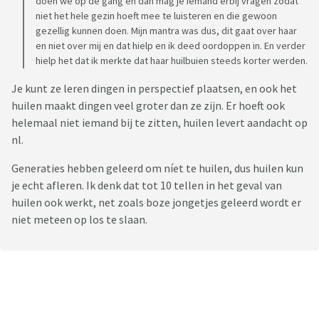
doen we op de gang en dan mag je iemand erbij vragen zodat
niet het hele gezin hoeft mee te luisteren en die gewoon
gezellig kunnen doen. Mijn mantra was dus, dit gaat over haar
en niet over mij en dat hielp en ik deed oordoppen in. En verder
hielp het dat ik merkte dat haar huilbuien steeds korter werden.
Je kunt ze leren dingen in perspectief plaatsen, en ook het
huilen maakt dingen veel groter dan ze zijn. Er hoeft ook
helemaal niet iemand bij te zitten, huilen levert aandacht op
nl.
Generaties hebben geleerd om níet te huilen, dus huilen kun
je echt afleren. Ik denk dat tot 10 tellen in het geval van
huilen ook werkt, net zoals boze jongetjes geleerd wordt er
niet meteen op los te slaan.