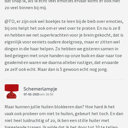
dat snap ik, als ik echt veel emoties ervaar komt er ook niet
zo veel binnen bij mij.
@TO, er zijn ook wel boekjes te leen bij de bieb over emoties,
bij ons helpt het ook om er veel over te praten. En nu is ze 8
en hebben we net superkrachten voor je brein gekocht, dat is
eigenlijk voor eeniets oudere doelgroep, maar er zitten wel
dingen in die haar helpen. Zo hebben we gisteren samen in
bed gelegen met onze handen op onze buik en daar naar toe
geademd en waren we daarna allebei rustiger, dat ervaarde
ze zelf ook echt. Maar dan is 5 gewoon echt nog jong.
Schemerlampje
07-01-2025
om 16:50
Maar kunnen jullie huilen blokkeren dan? Hoe hard ik het
vaak ook probeer om niet te huilen, gebeurt het toch. En dan
niet heel luidruchtig of zo, ik ben een stille huiler met
biggelende tranen. Ik wilde dat ik het door tot 10 te tellen