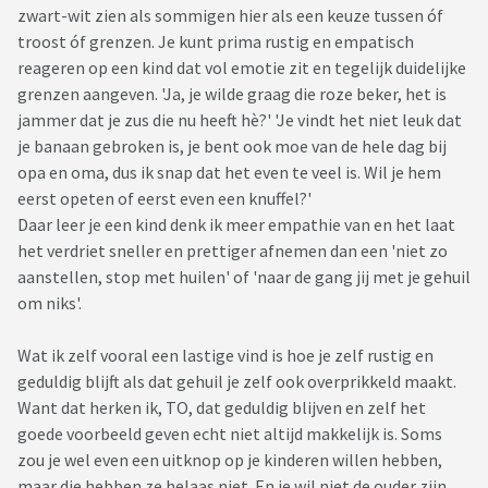
zwart-wit zien als sommigen hier als een keuze tussen óf
troost óf grenzen. Je kunt prima rustig en empatisch
reageren op een kind dat vol emotie zit en tegelijk duidelijke
grenzen aangeven. 'Ja, je wilde graag die roze beker, het is
jammer dat je zus die nu heeft hè?' 'Je vindt het niet leuk dat
je banaan gebroken is, je bent ook moe van de hele dag bij
opa en oma, dus ik snap dat het even te veel is. Wil je hem
eerst opeten of eerst even een knuffel?'
Daar leer je een kind denk ik meer empathie van en het laat
het verdriet sneller en prettiger afnemen dan een 'niet zo
aanstellen, stop met huilen' of 'naar de gang jij met je gehuil
om niks'.
Wat ik zelf vooral een lastige vind is hoe je zelf rustig en
geduldig blijft als dat gehuil je zelf ook overprikkeld maakt.
Want dat herken ik, TO, dat geduldig blijven en zelf het
goede voorbeeld geven echt niet altijd makkelijk is. Soms
zou je wel even een uitknop op je kinderen willen hebben,
maar die hebben ze helaas niet. En je wil niet de ouder zijn