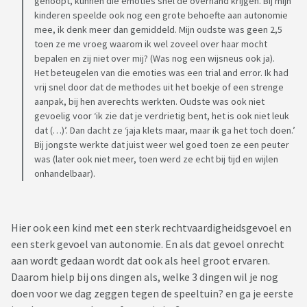
gehoopt, kunnen die emoties snel de overhand krijgen. Bij mijn
kinderen speelde ook nog een grote behoefte aan autonomie
mee, ik denk meer dan gemiddeld. Mijn oudste was geen 2,5
toen ze me vroeg waarom ik wel zoveel over haar mocht
bepalen en zij niet over mij? (Was nog een wijsneus ook ja).
Het beteugelen van die emoties was een trial and error. Ik had
vrij snel door dat de methodes uit het boekje of een strenge
aanpak, bij hen averechts werkten. Oudste was ook niet
gevoelig voor ‘ik zie dat je verdrietig bent, het is ook niet leuk
dat (…)’. Dan dacht ze ‘jaja klets maar, maar ik ga het toch doen.’
Bij jongste werkte dat juist weer wel goed toen ze een peuter
was (later ook niet meer, toen werd ze echt bij tijd en wijlen
onhandelbaar).
Hier ook een kind met een sterk rechtvaardigheidsgevoel en
een sterk gevoel van autonomie. En als dat gevoel onrecht
aan wordt gedaan wordt dat ook als heel groot ervaren.
Daarom hielp bij ons dingen als, welke 3 dingen wil je nog
doen voor we dag zeggen tegen de speeltuin? en ga je eerste