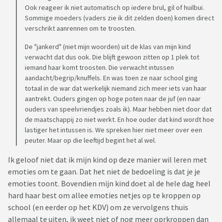
Ook reageer ik niet automatisch op iedere brul, gil of huilbui.
Sommige moeders (vaders zie ik dit zelden doen) komen direct
verschrikt aanrennen om te troosten.
De "jankerd" (niet mijn woorden) uit de klas van mijn kind
verwacht dat dus ook. Die blijft gewoon zitten op 1 plek tot
iemand haar komt troosten. Die verwacht intussen
aandacht/begrip/knuffels. En was toen ze naar school ging
totaal in de war dat werkelijk niemand zich meer iets van haar
aantrekt. Ouders gingen op hoge poten naar de juf (en naar
ouders van speelvriendjes zoals ik). Maar hebben niet door dat
de maatschappij zo niet werkt. En hoe ouder dat kind wordt hoe
lastiger het intussen is. We spreken hier niet meer over een
peuter. Maar op die leeftijd begint het al wel.
Ik geloof niet dat ik mijn kind op deze manier wil leren met
emoties om te gaan. Dat het niet de bedoeling is dat je je
emoties toont. Bovendien mijn kind doet al de hele dag heel
hard haar best om allee emoties netjes op te kroppen op
school (en eerder op het KDV) om ze vervolgens thuis
allemaal te uiten, ik weet niet of nog meer oprkroppen dan