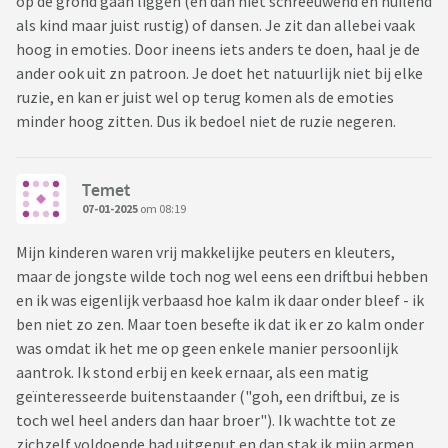
op de grond gaan liggen (en dan niet schreeuwend en huilend
als kind maar juist rustig) of dansen. Je zit dan allebei vaak
hoog in emoties. Door ineens iets anders te doen, haal je de
ander ook uit zn patroon. Je doet het natuurlijk niet bij elke
ruzie, en kan er juist wel op terug komen als de emoties
minder hoog zitten. Dus ik bedoel niet de ruzie negeren.
Temet
07-01-2025
om 08:19
Mijn kinderen waren vrij makkelijke peuters en kleuters,
maar de jongste wilde toch nog wel eens een driftbui hebben
en ik was eigenlijk verbaasd hoe kalm ik daar onder bleef - ik
ben niet zo zen. Maar toen besefte ik dat ik er zo kalm onder
was omdat ik het me op geen enkele manier persoonlijk
aantrok. Ik stond erbij en keek ernaar, als een matig
geïnteresseerde buitenstaander ("goh, een driftbui, ze is
toch wel heel anders dan haar broer"). Ik wachtte tot ze
zichzelf voldoende had uitgeput en dan stak ik mijn armen