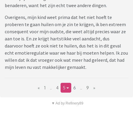
benaderen, want het zijn echt twee andere dingen.
Overigens, mijn kind weet prima dat het niet hoeft te
proberen te gaan huilen om je zin te krijgen, ik ben extreem
consequent voor mijn oudste, die weet altijd precies waar ze
aan toe is. En ze krijgt hartstikke veel aandacht, dus
daarvoor hoeft ze ook niet te huilen, dus het is in dit geval
echt emotieregulatie waar we haar bij moeten helpen. Ik zou
willen dat ik dat vroeger ook wat meer had geleerd, dat had
mijn leven nu vast makkelijker gemaakt.
«
1
..
4
5
6
..
9
»
▼ Ad by Refinery89