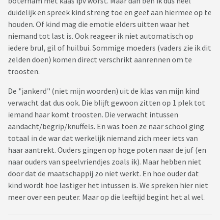
boterham met kaas ipv worst. Maar dan ben ik dus heel
duidelijk en spreek kind streng toe en geef aan hiermee op te
houden. Of kind mag die emotie elders uitten waar het
niemand tot last is. Ook reageer ik niet automatisch op
iedere brul, gil of huilbui. Sommige moeders (vaders zie ik dit
zelden doen) komen direct verschrikt aanrennen om te
troosten.
De "jankerd" (niet mijn woorden) uit de klas van mijn kind
verwacht dat dus ook. Die blijft gewoon zitten op 1 plek tot
iemand haar komt troosten. Die verwacht intussen
aandacht/begrip/knuffels. En was toen ze naar school ging
totaal in de war dat werkelijk niemand zich meer iets van
haar aantrekt. Ouders gingen op hoge poten naar de juf (en
naar ouders van speelvriendjes zoals ik). Maar hebben niet
door dat de maatschappij zo niet werkt. En hoe ouder dat
kind wordt hoe lastiger het intussen is. We spreken hier niet
meer over een peuter. Maar op die leeftijd begint het al wel.