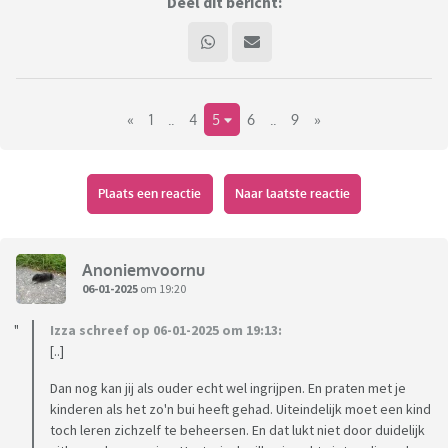
Deel dit bericht:
«
1
..
4
5
6
..
9
»
Plaats een reactie
Naar laatste reactie
Anoniemvoornu
06-01-2025
om 19:20
Izza schreef op 06-01-2025 om 19:13:
[..]
Dan nog kan jij als ouder echt wel ingrijpen. En praten met je
kinderen als het zo'n bui heeft gehad. Uiteindelijk moet een kind
toch leren zichzelf te beheersen. En dat lukt niet door duidelijk