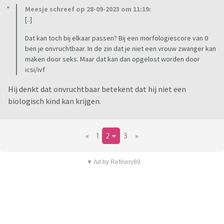
Meesje schreef op 28-09-2023 om 11:19:
[..]
Dat kan toch bij elkaar passen? Bij een morfologiescore van 0
ben je onvruchtbaar. In de zin dat je niet een vrouw zwanger kan
maken door seks. Maar dat kan dan opgelost worden door
icsi/ivf
Hij denkt dat onvruchtbaar betekent dat hij niet een
biologisch kind kan krijgen.
«
1
2
3
»
▼ Ad by Refinery89