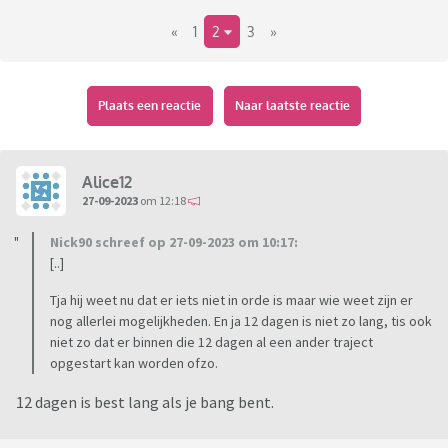
Sperma morfologie 0% ( volgens mij is dat wel een
«
1
2
3
»
probleem)
VCM waarde 18.0
Sperma perc.progressief bewegend 35,0
Sperma functionele concentratie 17,0
Plaats een reactie
Naar laatste reactie
Zegt jullie dit iets? Mijn beste vriend zit in zak en as en denkt
nu dat hij steriel is.
Iemand enig idee of deze waarden inderdaad hopeloos zijn?
Alice12
( hij weet trouwens dat ik het hier vraag)
27-09-2023
om 12:18
Nick90 schreef op 27-09-2023 om 10:17:
[..]
Tja hij weet nu dat er iets niet in orde is maar wie weet zijn er
nog allerlei mogelijkheden. En ja 12 dagen is niet zo lang, tis ook
niet zo dat er binnen die 12 dagen al een ander traject
opgestart kan worden ofzo.
12 dagen is best lang als je bang bent.