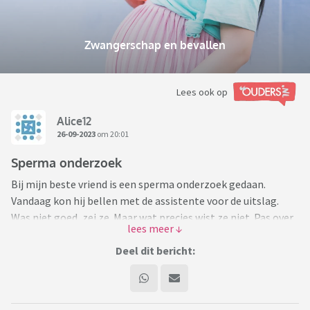
Zwangerschap en bevallen
Lees ook op
Alice12
26-09-2023
om 20:01
Sperma onderzoek
Bij mijn beste vriend is een sperma onderzoek gedaan.
Vandaag kon hij bellen met de assistente voor de uitslag.
Was niet goed, zei ze. Maar wat precies wist ze niet. Pas over
12 dagen kan hij terecht in het ziekenhuis voor uitleg.
Ik heb geprobeerd om met Google er wijs uit te worden,
Deel dit bericht:
maar snap het niet goed.
Sperma kop vorm 100% (Sperma heeft geen middenstuk en
geen staart)