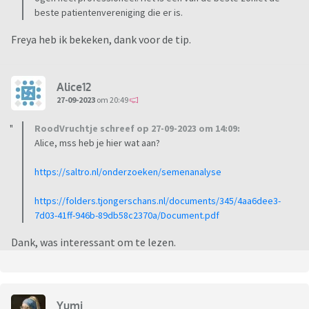
beste patientenvereniging die er is.
Freya heb ik bekeken, dank voor de tip.
Alice12
27-09-2023
om 20:49
RoodVruchtje schreef op 27-09-2023 om 14:09:
Alice, mss heb je hier wat aan?
https://saltro.nl/onderzoeken/semenanalyse
https://folders.tjongerschans.nl/documents/345/4aa6dee3-
7d03-41ff-946b-89db58c2370a/Document.pdf
Dank, was interessant om te lezen.
Yumi