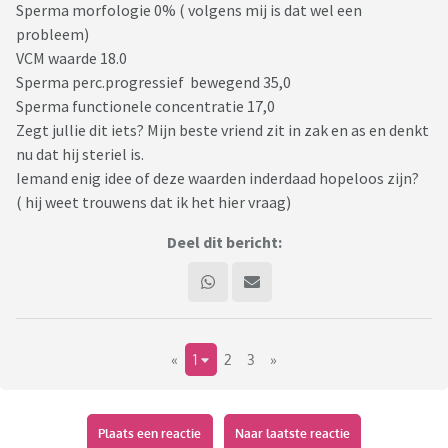
Sperma morfologie 0% ( volgens mij is dat wel een
probleem)
VCM waarde 18.0
Sperma perc.progressief bewegend 35,0
Sperma functionele concentratie 17,0
Zegt jullie dit iets? Mijn beste vriend zit in zak en as en denkt
nu dat hij steriel is.
Iemand enig idee of deze waarden inderdaad hopeloos zijn?
( hij weet trouwens dat ik het hier vraag)
Deel dit bericht:
«
1
2
3
»
Plaats een reactie
Naar laatste reactie