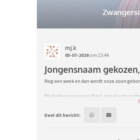
Zwangersc
mj.k
05-07-2026
om 13:44
Jongensnaam gekozen,
Nog een week en dan wordt onze zoon geboren
We hebben een naam (Sev), ook al wat spulle
naam er op. Nu is mijn beste kameraad vade
Deel dit bericht:
Nog switchen?