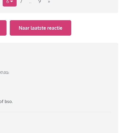
6
7
..
9
»
Naar laatste reactie
7:31:
of bso.