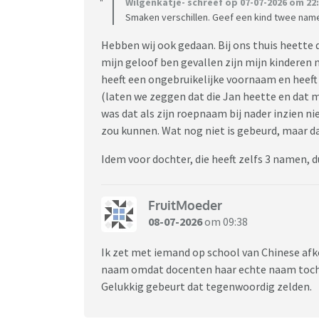
Wilgenkatje- schreef op 07-07-2026 om 22:
Smaken verschillen. Geef een kind twee namen
Hebben wij ook gedaan. Bij ons thuis heette
mijn geloof ben gevallen zijn mijn kindere
heeft een ongebruikelijke voornaam en heeft
(laten we zeggen dat die Jan heette en dat 
was dat als zijn roepnaam bij nader inzien ni
zou kunnen. Wat nog niet is gebeurd, maar da
Idem voor dochter, die heeft zelfs 3 namen, d
FruitMoeder
08-07-2026
om 09:38
Ik zet met iemand op school van Chinese af
naam omdat docenten haar echte naam toch ni
Gelukkig gebeurt dat tegenwoordig zelden.