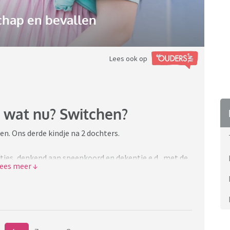
hap en bevallen
Lees ook op
 wat nu? Switchen?
. Ons derde kindje na 2 dochters.
tjes, denkend aan speenkoord en dekentje e.d., met de
r geworden van een zoon genasmd Sevv.