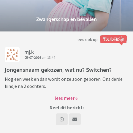
Zwangerschap en bevallen
Lees ook op
mj.k
05-07-2026
om 13:44
Jongensnaam gekozen, wat nu? Switchen?
Nog een week en dan wordt onze zoon geboren. Ons derde
kindje na 2 dochters.
We hebben een naam (Sev), ook al wat spulletjes, denkend
aan speenkoord en dekentje e.d., met de naam er op. Nu is
Deel dit bericht:
mijn beste kameraad vader geworden van een zoon genasmd
Sevv.