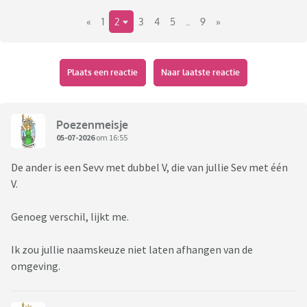
Nog switchen?
«
1
2
3
4
5
..
9
»
Plaats een reactie
Naar laatste reactie
Poezenmeisje
05-07-2026
om 16:55
De ander is een Sevv met dubbel V, die van jullie Sev met één
V.
Genoeg verschil, lijkt me.
Ik zou jullie naamskeuze niet laten afhangen van de
omgeving.