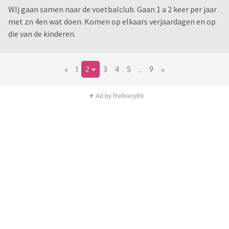
WIj gaan samen naar de voetbalclub. Gaan 1 a 2 keer per jaar
met zn 4en wat doen. Komen op elkaars verjaardagen en op
die van de kinderen.
«
1
2
3
4
5
..
9
»
▼ Ad by Refinery89