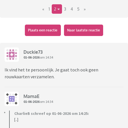
-knip- 2.10 huisregels
«
1
2
3
4
5
»
Plaats een reactie
Naar laatste reactie
Duckie73
01-06-2026
om 14:34
Ik vind het te persoonlijk. Je gaat toch ook geen
rouwkaarten verzamelen.
MamaE
01-06-2026
om 14:34
CharlieB schreef op 01-06-2026 om 14:25:
[..]