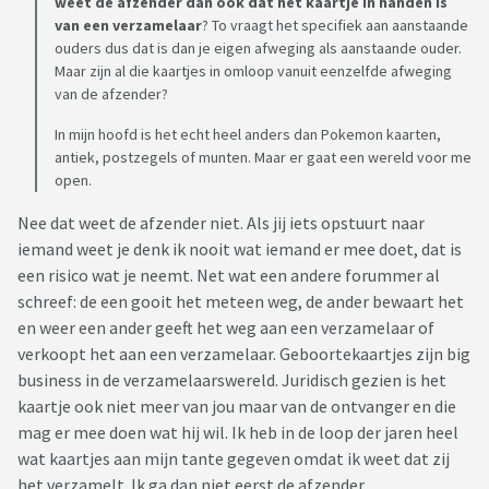
weet de afzender dan ook dat het kaartje in handen is
van een verzamelaar
? To vraagt het specifiek aan aanstaande
ouders dus dat is dan je eigen afweging als aanstaande ouder.
Maar zijn al die kaartjes in omloop vanuit eenzelfde afweging
van de afzender?
In mijn hoofd is het echt heel anders dan Pokemon kaarten,
antiek, postzegels of munten. Maar er gaat een wereld voor me
open.
Nee dat weet de afzender niet. Als jij iets opstuurt naar
iemand weet je denk ik nooit wat iemand er mee doet, dat is
een risico wat je neemt. Net wat een andere forummer al
schreef: de een gooit het meteen weg, de ander bewaart het
en weer een ander geeft het weg aan een verzamelaar of
verkoopt het aan een verzamelaar. Geboortekaartjes zijn big
business in de verzamelaarswereld. Juridisch gezien is het
kaartje ook niet meer van jou maar van de ontvanger en die
mag er mee doen wat hij wil. Ik heb in de loop der jaren heel
wat kaartjes aan mijn tante gegeven omdat ik weet dat zij
het verzamelt. Ik ga dan niet eerst de afzender