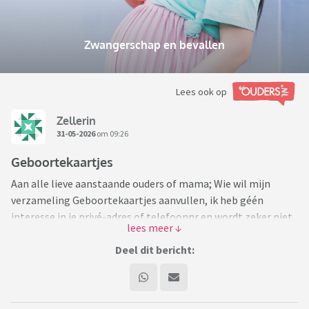
Zwangerschap en bevallen
Lees ook op
Zellerin
31-05-2026
om 09:26
Geboortekaartjes
Aan alle lieve aanstaande ouders of mama; Wie wil mijn
verzameling Geboortekaartjes aanvullen, ik heb géén
interesse in je privé-adres of telefoonnr en wordt zeker niet
doorgegeven aan derde, elk kaartje is welkom😉, ik zou het
fijn vinden mocht iemand een kaartje willen sturen😊, ben
Deel dit bericht:
altijd blij met veel post in mijn brievenbus🥰 en de postbode
heel blij met veel werk😉😄alvast hartstikke bedankt!!!