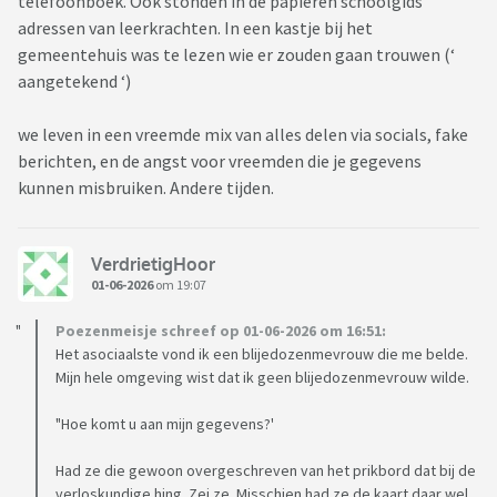
telefoonboek. Ook stonden in de papieren schoolgids
adressen van leerkrachten. In een kastje bij het
gemeentehuis was te lezen wie er zouden gaan trouwen (‘
aangetekend ‘)
we leven in een vreemde mix van alles delen via socials, fake
berichten, en de angst voor vreemden die je gegevens
kunnen misbruiken. Andere tijden.
VerdrietigHoor
01-06-2026
om 19:07
Poezenmeisje schreef op 01-06-2026 om 16:51:
Het asociaalste vond ik een blijedozenmevrouw die me belde.
Mijn hele omgeving wist dat ik geen blijedozenmevrouw wilde.
"Hoe komt u aan mijn gegevens?'
Had ze die gewoon overgeschreven van het prikbord dat bij de
verloskundige hing. Zei ze. Misschien had ze de kaart daar wel