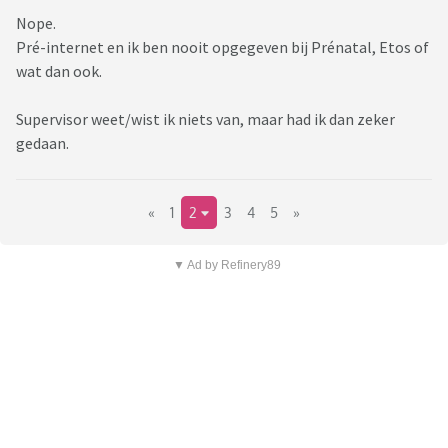
Nope.
Pré-internet en ik ben nooit opgegeven bij Prénatal, Etos of
wat dan ook.
Supervisor weet/wist ik niets van, maar had ik dan zeker
gedaan.
«
1
2
3
4
5
»
▼ Ad by Refinery89