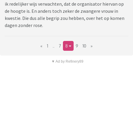
ik redelijker wijs verwachten, dat de organisator hiervan op
de hoogte is. En anders toch zeker de zwangere vrouw in
kwestie. Die dus alle begrip zou hebben, over het op komen
dagen zonder rose.
«
1
..
7
8
9
10
»
▼ Ad by Refinery89