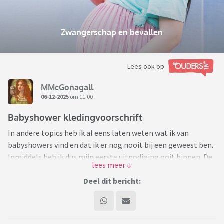
Zwangerschap en bevallen
Lees ook op
MMcGonagall
06-12-2025
om 11:00
Babyshower kledingvoorschrift
In andere topics heb ik al eens laten weten wat ik van
babyshowers vind en dat ik er nog nooit bij een geweest ben.
Inmiddels heb ik dus mijn eerste uitnodiging ooit binnen. De
dochter van mijn vriend krijgt een tweede kind en ik vind de
uitnodiging echt heel leuk. Bij de vorige kon ik niet komen
Deel dit bericht:
omdat zij toen nog rekening hield met haar moeder, maar de
dochter heeft dit gedoe beëindigd door te stoppen met
gescheiden feestjes. Heel fijn dus!