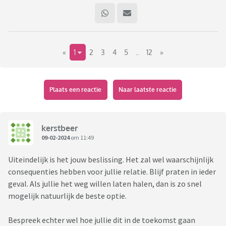
«
1
2
3
4
5
..
12
»
Plaats een reactie
Naar laatste reactie
kerstbeer
09-02-2024
om 11:49
Uiteindelijk is het jouw beslissing. Het zal wel waarschijnlijk
consequenties hebben voor jullie relatie. Blijf praten in ieder
geval. Als jullie het weg willen laten halen, dan is zo snel
mogelijk natuurlijk de beste optie.
Bespreek echter wel hoe jullie dit in de toekomst gaan