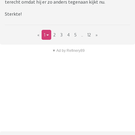
terecht omdat hij er zo anders tegenaan kijkt nu.
Sterkte!
«
1
2
3
4
5
..
12
»
▼ Ad by Refinery89