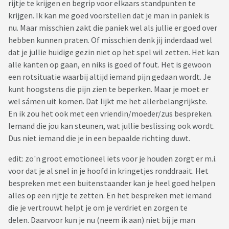
rijtje te krijgen en begrip voor elkaars standpunten te
krijgen. Ik kan me goed voorstellen dat je man in paniek is
nu. Maar misschien zakt die paniek wel als jullie er goed over
hebben kunnen praten. Of misschien denk jij inderdaad wel
dat je jullie huidige gezin niet op het spel wil zetten. Het kan
alle kanten op gaan, en niks is goed of fout. Het is gewoon
een rotsituatie waarbij altijd iemand pijn gedaan wordt. Je
kunt hoogstens die pijn zien te beperken. Maar je moet er
wel sámen uit komen. Dat lijkt me het allerbelangrijkste.
En ik zou het ook met een vriendin/moeder/zus bespreken.
Iemand die jou kan steunen, wat jullie beslissing ook wordt.
Dus niet iemand die je in een bepaalde richting duwt.
edit: zo'n groot emotioneel iets voor je houden zorgt er m.i.
voor dat je al snel in je hoofd in kringetjes ronddraait. Het
bespreken met een buitenstaander kan je heel goed helpen
alles op een rijtje te zetten. En het bespreken met iemand
die je vertrouwt helpt je om je verdriet en zorgen te
delen. Daarvoor kun je nu (neem ik aan) niet bij je man