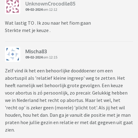
UnknownCrocodile85
09-02-2024
om 12:12
Wat lastig TO . Ik zou naar het fiom gaan
Sterkte met je keuze .
Mischa83
09-02-2024
om 12:15
Zelf vind ik het een behoorlijke dooddoener om een
abortuspil als 'relatief kleine ingreep' weg te zetten. Het
heeft namelijk wel behoorlijk grote gevolgen. Een keuze
voor abortus is zó persoonlijk, zo precair. Gelukkig hebben
we in Nederland het recht op abortus. Maar let wel, het
'recht op' is zeker geen (morele) 'plicht tot'. Als jij het wil
houden, hou het dan. Dan ga je vanuit die positie met je man
praten hoe jullie gezin en relatie er met dat gegeven uit gaat
zien.