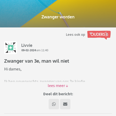
Zwanger worden
Lees ook op
Livvie
09-02-2024
om 11:40
Zwanger van 3e, man wil niet
Hi dames,
Ik ben onverwachts zwanger van ons 3e kindje.
We hebben al 2 kinderen van 5 en 7 jaar en er is weer wat rust
in ons leven, nu dat beide kinderen naar school gaan. Zelf had
Deel dit bericht:
ik vroeger wel de wens van 3 kinderen, maar mijn vriend wilde
niet en met mijn 2 kinderen was ik ook heel blij. Echter nu ik
wel zwanger ben van de 3e, schreeuwt alles in mij dat ik het