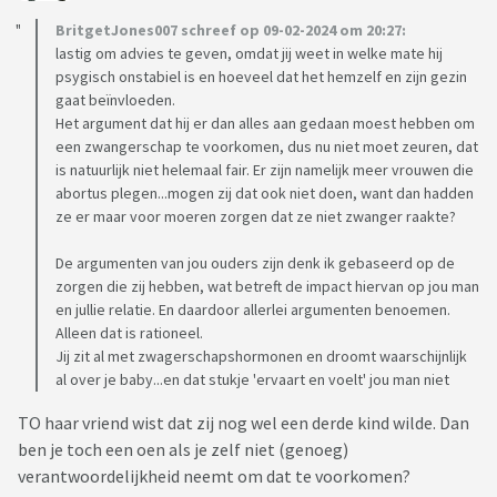
BritgetJones007 schreef op 09-02-2024 om 20:27:
lastig om advies te geven, omdat jij weet in welke mate hij
psygisch onstabiel is en hoeveel dat het hemzelf en zijn gezin
gaat beïnvloeden.
Het argument dat hij er dan alles aan gedaan moest hebben om
een zwangerschap te voorkomen, dus nu niet moet zeuren, dat
is natuurlijk niet helemaal fair. Er zijn namelijk meer vrouwen die
abortus plegen...mogen zij dat ook niet doen, want dan hadden
ze er maar voor moeren zorgen dat ze niet zwanger raakte?
De argumenten van jou ouders zijn denk ik gebaseerd op de
zorgen die zij hebben, wat betreft de impact hiervan op jou man
en jullie relatie. En daardoor allerlei argumenten benoemen.
Alleen dat is rationeel.
Jij zit al met zwagerschapshormonen en droomt waarschijnlijk
al over je baby...en dat stukje 'ervaart en voelt' jou man niet
TO haar vriend wist dat zij nog wel een derde kind wilde. Dan
ben je toch een oen als je zelf niet (genoeg)
verantwoordelijkheid neemt om dat te voorkomen?