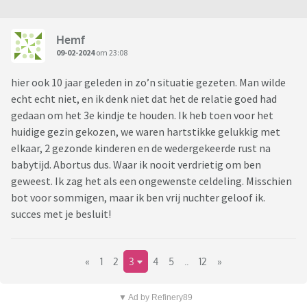
Hemf
09-02-2024
om 23:08
hier ook 10 jaar geleden in zo’n situatie gezeten. Man wilde
echt echt niet, en ik denk niet dat het de relatie goed had
gedaan om het 3e kindje te houden. Ik heb toen voor het
huidige gezin gekozen, we waren hartstikke gelukkig met
elkaar, 2 gezonde kinderen en de wedergekeerde rust na
babytijd. Abortus dus. Waar ik nooit verdrietig om ben
geweest. Ik zag het als een ongewenste celdeling. Misschien
bot voor sommigen, maar ik ben vrij nuchter geloof ik.
succes met je besluit!
«
1
2
3
4
5
..
12
»
▼ Ad by Refinery89