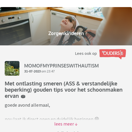
Zorgenkinderen
Lees ook op
MOMOFMYPRINSESWITHAUTISM
31-07-2023
om 23:47
Met ontlasting smeren (ASS & verstandelijke
beperking) gouden tips voor het schoonmaken
ervan 🧽
goede avond allemaal,
nou laat ik direct open en duidelijk beginnen 😁
Ter info: Mijn lieve engeltje dochter van 5 heeft zware