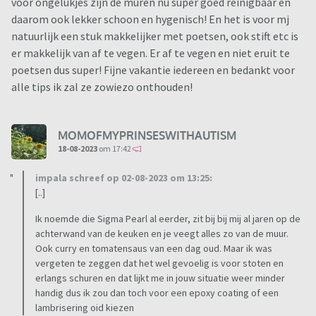
voor ongelukjes zijn de muren nu super goed reinigbaar en
daarom ook lekker schoon en hygenisch! En het is voor mj
natuurlijk een stuk makkelijker met poetsen, ook stift etc is
er makkelijk van af te vegen. Er af te vegen en niet eruit te
poetsen dus super! Fijne vakantie iedereen en bedankt voor
alle tips ik zal ze zowiezo onthouden!
MOMOFMYPRINSESWITHAUTISM
18-08-2023
om 17:42
impala schreef op 02-08-2023 om 13:25:
[..]
Ik noemde die Sigma Pearl al eerder, zit bij bij mij al jaren op de
achterwand van de keuken en je veegt alles zo van de muur.
Ook curry en tomatensaus van een dag oud. Maar ik was
vergeten te zeggen dat het wel gevoelig is voor stoten en
erlangs schuren en dat lijkt me in jouw situatie weer minder
handig dus ik zou dan toch voor een epoxy coating of een
lambrisering oid kiezen