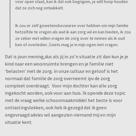
voor open staat, kan ik dat ook begrijpen, je wilt hoop houden
dat ze zich nog ontwikkelt.
Ik heb ook een elektrische schoonmaakborstel set besteld
kijken of die goed de vlekken uit de muur kan boenen, ik
borstel het nu grondig met schoonmaakmiddel maar de
Ik zou er zelf gewetensbezwaren over hebben om mijn familie
hetzelfde te vragen als wat ik aan zorg wil en kan bieden, ik zou
hardnekkige vlekken blijven erin en ik wil er niet overheen
ze zeker niet willen vragen de zorg over te nemen als ik oud
verfen,
ben of overleden. Zoiets mag je in mijn ogen niet vragen.
hebben jullie tips? Wat werkt goed tegen gesmeerde
Dat is joun mening,dus als jij in zo’n situatie zit dan kun je je
ontlasting vlekken?🧽🧼🪣🧴 Alvast bedankt!!😇
kind naar een woonruimte brengen en je familie niet
‘belasten’ met de zorg. in onze cultuur en geloof is het
normaal dat familie de zorg overneemt ipv de zorg
compleet overdraagt. Voor mijn dochter kan alle zorg
ingekocht worden, ook voor aan huis. Ik opende deze topic
met de vraag welke schoonmaakmiddel het beste is voor
ontlastingvlekken, ook heb ik gezegd dat ik geen
ongevraagd advies wil aangezien niemand mij en mijn
situatie kent.