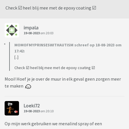
Check ☑️ heel blij mee met de epoxy coating ☑️
impala
19-08-2023
om 20:03
MOMOFMYPRINSESWITHAUTISM schreef op 18-08-2023 om
17:42:
[..]
Check ☑️ heel blij mee met de epoxy coating ☑️
Mooi! Hoef je je over de muur in elk geval geen zorgen meer
te maken
Loeki72
19-08-2023
om 20:10
Op mijn werk gebruiken we menalind spray of een