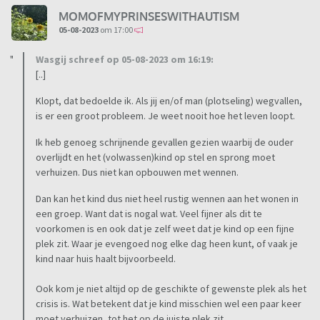
MOMOFMYPRINSESWITHAUTISM
05-08-2023
om 17:00
Wasgij schreef op 05-08-2023 om 16:19:
[..]
Klopt, dat bedoelde ik. Als jij en/of man (plotseling) wegvallen,
is er een groot probleem. Je weet nooit hoe het leven loopt.
Ik heb genoeg schrijnende gevallen gezien waarbij de ouder
overlijdt en het (volwassen)kind op stel en sprong moet
verhuizen. Dus niet kan opbouwen met wennen.
Dan kan het kind dus niet heel rustig wennen aan het wonen in
een groep. Want dat is nogal wat. Veel fijner als dit te
voorkomen is en ook dat je zelf weet dat je kind op een fijne
plek zit. Waar je evengoed nog elke dag heen kunt, of vaak je
kind naar huis haalt bijvoorbeeld.
Ook kom je niet altijd op de geschikte of gewenste plek als het
crisis is. Wat betekent dat je kind misschien wel een paar keer
moet verhuizen, tot het op de juiste plek zit.