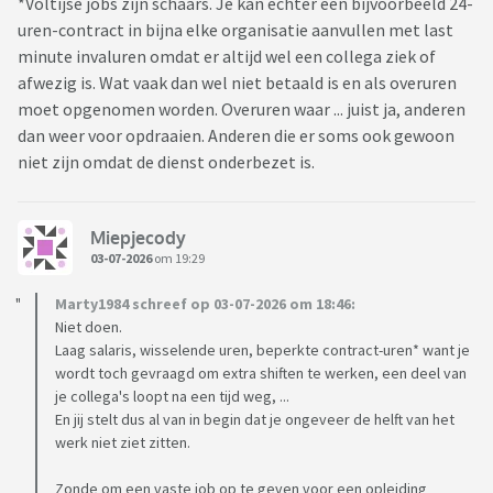
*Voltijse jobs zijn schaars. Je kan echter een bijvoorbeeld 24-
uren-contract in bijna elke organisatie aanvullen met last
minute invaluren omdat er altijd wel een collega ziek of
afwezig is. Wat vaak dan wel niet betaald is en als overuren
moet opgenomen worden. Overuren waar ... juist ja, anderen
dan weer voor opdraaien. Anderen die er soms ook gewoon
niet zijn omdat de dienst onderbezet is.
Miepjecody
03-07-2026
om 19:29
Marty1984 schreef op 03-07-2026 om 18:46:
Niet doen.
Laag salaris, wisselende uren, beperkte contract-uren* want je
wordt toch gevraagd om extra shiften te werken, een deel van
je collega's loopt na een tijd weg, ...
En jij stelt dus al van in begin dat je ongeveer de helft van het
werk niet ziet zitten.
Zonde om een vaste job op te geven voor een opleiding