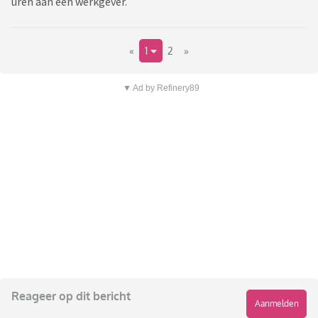
uren aan een werkgever.
«
1
2
»
▼ Ad by Refinery89
Reageer op dit bericht
Aanmelden