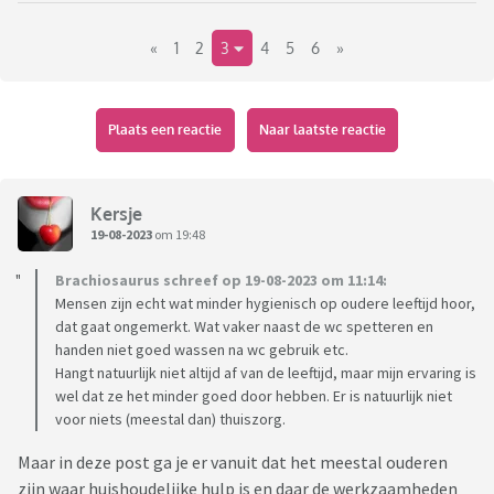
te veel tijd over.
«
1
2
3
4
5
6
»
Bij sommige mensen boen ik nu dus iedere week heel
mindfull alle regels van de badkamer of haal ik zomaar voor
de vorm de stofzuiger over alle stoelen.
Ramen zemen vult de tijd ook lekker op. Maar dat kan de
Plaats een reactie
Naar laatste reactie
bedoeling toch niet zijn????
Veel mensen kunnen nog best wat en vinden niet nodig dat ik
hun keukenkastjes/ koelkast regelmatig schoonmaak.
Kersje
Alle meubels van de muur halen voor het stofzuigen doe ik
19-08-2023
om 19:48
dan weer niet iedere week.
Brachiosaurus schreef op 19-08-2023 om 11:14:
Laatst riep een collegaatje dat ze echt nooit eerder
Mensen zijn echt wat minder hygienisch op oudere leeftijd hoor,
weggaat, toen durfde ik het al helemaal niet meer aan te
dat gaat ongemerkt. Wat vaker naast de wc spetteren en
kaarten 🙈 ze is wel een kletskous, maar toch...
handen niet goed wassen na wc gebruik etc.
Iemand ervaring hiermee?
Hangt natuurlijk niet altijd af van de leeftijd, maar mijn ervaring is
wel dat ze het minder goed door hebben. Er is natuurlijk niet
voor niets (meestal dan) thuiszorg.
Maar in deze post ga je er vanuit dat het meestal ouderen
zijn waar huishoudelijke hulp is en daar de werkzaamheden