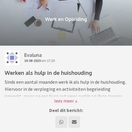
Werk en Opleiding
Evaluna
18-08-2023
om 17:20
Werken als hulp in de huishouding
Sinds een aantal maanden werk ik als hulp in de huishouding.
Hiervoor in de verpleging en activiteiten begeleiding
gewerkt, maar na een burn out weer rustig op deze manier
gestart.
Lieve mensen waar ik kom, alles is aan te fietsen, dus wat dat
Deel dit bericht:
betreft allemaal prima.
Waarom wel onzeker over ben is dat ik regelmatig zo snel
klaar ben. Ga ik er gewoon even hup doorheen dan hou ik veel