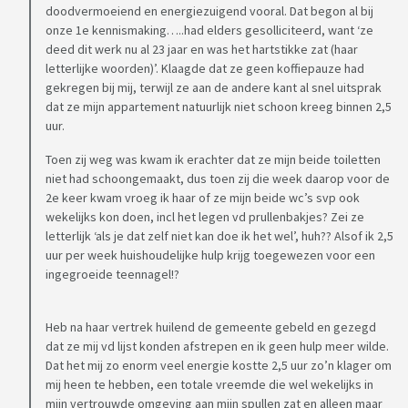
doodvermoeiend en energiezuigend vooral. Dat begon al bij
onze 1e kennismaking…..had elders gesolliciteerd, want ‘ze
deed dit werk nu al 23 jaar en was het hartstikke zat (haar
letterlijke woorden)’. Klaagde dat ze geen koffiepauze had
gekregen bij mij, terwijl ze aan de andere kant al snel uitsprak
dat ze mijn appartement natuurlijk niet schoon kreeg binnen 2,5
uur.
Toen zij weg was kwam ik erachter dat ze mijn beide toiletten
niet had schoongemaakt, dus toen zij die week daarop voor de
2e keer kwam vroeg ik haar of ze mijn beide wc’s svp ook
wekelijks kon doen, incl het legen vd prullenbakjes? Zei ze
letterlijk ‘als je dat zelf niet kan doe ik het wel’, huh?? Alsof ik 2,5
uur per week huishoudelijke hulp krijg toegewezen voor een
ingegroeide teennagel!?
Heb na haar vertrek huilend de gemeente gebeld en gezegd
dat ze mij vd lijst konden afstrepen en ik geen hulp meer wilde.
Dat het mij zo enorm veel energie kostte 2,5 uur zo’n klager om
mij heen te hebben, een totale vreemde die wel wekelijks in
mijn vertrouwde omgeving aan mijn spullen zat en alleen maar