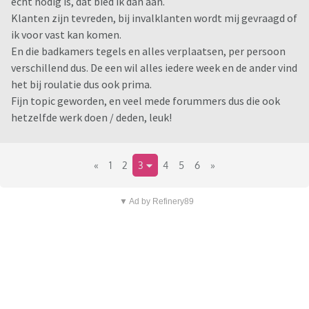
echt nodig is, dat bied ik dan aan.
Klanten zijn tevreden, bij invalklanten wordt mij gevraagd of
ik voor vast kan komen.
En die badkamers tegels en alles verplaatsen, per persoon
verschillend dus. De een wil alles iedere week en de ander vind
het bij roulatie dus ook prima.
Fijn topic geworden, en veel mede forummers dus die ook
hetzelfde werk doen / deden, leuk!
«
1
2
3
4
5
6
»
▼ Ad by Refinery89