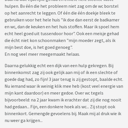
hulpen. Bv één die het probleem niet zag om de wc borstel
op het aanrecht te leggen. Of één die één doekje bleek te
gebruiken voor het hele huis "ik doe dan eerst de badkamer
en wc, dan de keuken en het huis stoffen. Maar ik spoel hem
echt heel goed uit tussendoor hoor". Ook een meisje gehad
die écht niet kon schoonmaken "mijn moeder zegt, als ik
mijn best doe, is het goed genoeg".
En nog veel meer meegemaakt helaas.
Daarna gelukkig echt een dijk van een hulp gekregen. Bij
binnenkomst zag zij ook gelijk aan mij of ik een slechte of
goede dag had, zo fijn! 3 jaar terug is zij gestopt, baalde echt.
Nu iemand waar ik weinig klik mee heb (kost veel energie van
mijn kant daardoor) en meer gedoe. Over wc tegels
bijvoorbeeld: na 2 jaar kwam ik erachter dat zij die nog nooit
had gedaan... Fijn, een donkere hoek als wc... Zij stopt ook
binnenkort. Gemengde gevoelens bij. Maak mij al druk wie ik
nu weer ga krijgen...