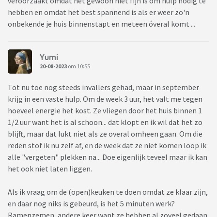
veroorzaakt omdat het gewoon niet fijn is om hulp nodig te
hebben en omdat het best spannend is als er weer zo'n
onbekende je huis binnenstapt en meteen óveral komt ...
Yumi
20-08-2023
om 10:55
Tot nu toe nog steeds invallers gehad, maar in september
krijg in een vaste hulp. Om de week 3 uur, het valt me tegen
hoeveel energie het kost. Ze vliegen door het huis binnen 1
1/2 uur want het is al schoon... dat klopt en ik wil dat het zo
blijft, maar dat lukt niet als ze overal omheen gaan. Om die
reden stof ik nu zelf af, en de week dat ze niet komen loop ik
alle "vergeten" plekken na... Doe eigenlijk teveel maar ik kan
het ook niet laten liggen.
Als ik vraag om de (open)keuken te doen omdat ze klaar zijn,
en daar nog niks is gebeurd, is het 5 minuten werk?
Ramenzemen, andere keer want ze hebben al zoveel gedaan