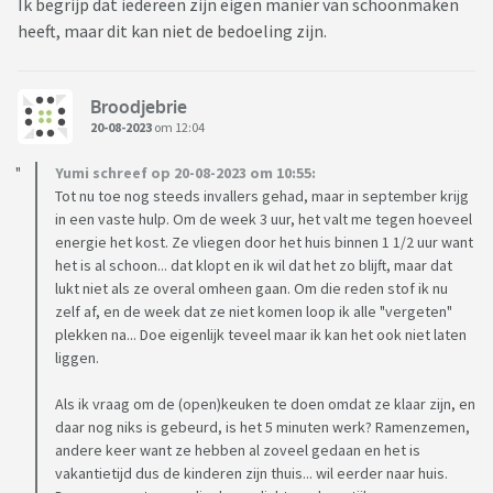
Ik begrijp dat iedereen zijn eigen manier van schoonmaken
heeft, maar dit kan niet de bedoeling zijn.
Broodjebrie
20-08-2023
om 12:04
Yumi schreef op 20-08-2023 om 10:55:
Tot nu toe nog steeds invallers gehad, maar in september krijg
in een vaste hulp. Om de week 3 uur, het valt me tegen hoeveel
energie het kost. Ze vliegen door het huis binnen 1 1/2 uur want
het is al schoon... dat klopt en ik wil dat het zo blijft, maar dat
lukt niet als ze overal omheen gaan. Om die reden stof ik nu
zelf af, en de week dat ze niet komen loop ik alle "vergeten"
plekken na... Doe eigenlijk teveel maar ik kan het ook niet laten
liggen.
Als ik vraag om de (open)keuken te doen omdat ze klaar zijn, en
daar nog niks is gebeurd, is het 5 minuten werk? Ramenzemen,
andere keer want ze hebben al zoveel gedaan en het is
vakantietijd dus de kinderen zijn thuis... wil eerder naar huis.