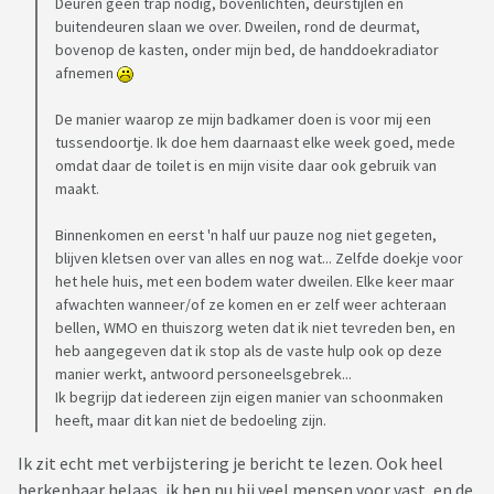
Deuren geen trap nodig, bovenlichten, deurstijlen en
buitendeuren slaan we over. Dweilen, rond de deurmat,
bovenop de kasten, onder mijn bed, de handdoekradiator
afnemen
De manier waarop ze mijn badkamer doen is voor mij een
tussendoortje. Ik doe hem daarnaast elke week goed, mede
omdat daar de toilet is en mijn visite daar ook gebruik van
maakt.
Binnenkomen en eerst 'n half uur pauze nog niet gegeten,
blijven kletsen over van alles en nog wat... Zelfde doekje voor
het hele huis, met een bodem water dweilen. Elke keer maar
afwachten wanneer/of ze komen en er zelf weer achteraan
bellen, WMO en thuiszorg weten dat ik niet tevreden ben, en
heb aangegeven dat ik stop als de vaste hulp ook op deze
manier werkt, antwoord personeelsgebrek...
Ik begrijp dat iedereen zijn eigen manier van schoonmaken
heeft, maar dit kan niet de bedoeling zijn.
Ik zit echt met verbijstering je bericht te lezen. Ook heel
herkenbaar helaas, ik ben nu bij veel mensen voor vast, en de