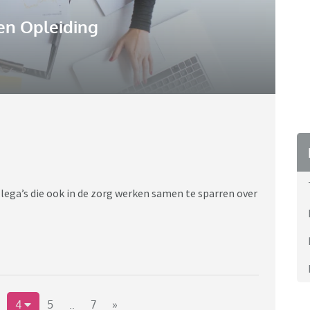
en Opleiding
ega’s die ook in de zorg werken samen te sparren over
4
5
..
7
»