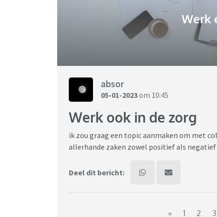
Werk 
absor
05-01-2023
om 10:45
Werk ook in de zorg
ik zou graag een topic aanmaken om met coll
allerhande zaken zowel positief als negatief
Deel dit bericht:
«
1
2
3