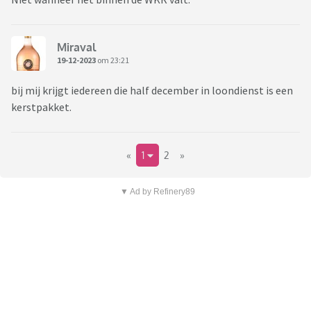
Miraval
19-12-2023
om 23:21
bij mij krijgt iedereen die half december in loondienst is een
kerstpakket.
«
1
2
»
▼ Ad by Refinery89