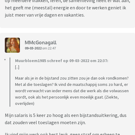
op meerdere vlakken, leren, de samenleving heeft er wat aan,
het geeft me (meestal) energie en door te werken geniet ik
juist meer van vrije dagen en vakanties.
MMcGonagall
09-03-2022
om 22:47
Muurbloem1985 schreef op 09-03-2022 om 22:37:
[..]
Maar als je in de bijstand zou zitten zou je dan ook rondkomen?
Met al die toeslagen? Ik vind de maatschappij soms zo hard, er
wordt verwacht van ieder mens dat die werk als die volwassen
wordt, ook als het persoonlijk even moeilijk gaat. (Ziekte,
overlijden)
Mijn salaris is 5 keer zo hoog als een bijstandsuitkering, dus
dat zouden veel toeslagen moeten zijn.
Ik vind mijn werk ook best leuk, geen straf om erheen te