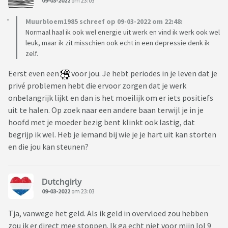
09-03-2022
om 23:03
Muurbloem1985 schreef op 09-03-2022 om 22:48:
Normaal haal ik ook wel energie uit werk en vind ik werk ook wel
leuk, maar ik zit misschien ook echt in een depressie denk ik
zelf.
Eerst even een
voor jou. Je hebt periodes in je leven dat je
privé problemen hebt die ervoor zorgen dat je werk
onbelangrijk lijkt en dan is het moeilijk om er iets positiefs
uit te halen. Op zoek naar een andere baan terwijl je in je
hoofd met je moeder bezig bent klinkt ook lastig, dat
begrijp ik wel. Heb je iemand bij wie je je hart uit kan storten
en die jou kan steunen?
Dutchgirly
09-03-2022
om 23:03
Tja, vanwege het geld. Als ik geld in overvloed zou hebben
zou ik er direct mee stoppen. Ik ga echt niet voor mijn lol 9