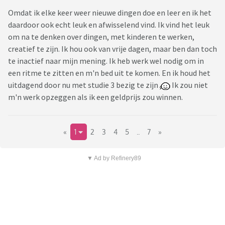
Omdat ik elke keer weer nieuwe dingen doe en leer en ik het
daardoor ook echt leuk en afwisselend vind. Ik vind het leuk
om na te denken over dingen, met kinderen te werken,
creatief te zijn. Ik hou ook van vrije dagen, maar ben dan toch
te inactief naar mijn mening. Ik heb werk wel nodig om in
een ritme te zitten en m'n bed uit te komen. En ik houd het
uitdagend door nu met studie 3 bezig te zijn
Ik zou niet
m'n werk opzeggen als ik een geldprijs zou winnen.
«
1
2
3
4
5
..
7
»
▼ Ad by Refinery89