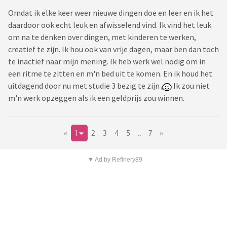
Omdat ik elke keer weer nieuwe dingen doe en leer en ik het
daardoor ook echt leuk en afwisselend vind. Ik vind het leuk
om na te denken over dingen, met kinderen te werken,
creatief te zijn. Ik hou ook van vrije dagen, maar ben dan toch
te inactief naar mijn mening. Ik heb werk wel nodig om in
een ritme te zitten en m'n bed uit te komen. En ik houd het
uitdagend door nu met studie 3 bezig te zijn
Ik zou niet
m'n werk opzeggen als ik een geldprijs zou winnen.
«
1
2
3
4
5
..
7
»
▼ Ad by Refinery89