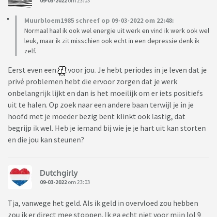
09-03-2022
om 23:03
Muurbloem1985 schreef op 09-03-2022 om 22:48:
Normaal haal ik ook wel energie uit werk en vind ik werk ook wel
leuk, maar ik zit misschien ook echt in een depressie denk ik
zelf.
Eerst even een
voor jou. Je hebt periodes in je leven dat je
privé problemen hebt die ervoor zorgen dat je werk
onbelangrijk lijkt en dan is het moeilijk om er iets positiefs
uit te halen. Op zoek naar een andere baan terwijl je in je
hoofd met je moeder bezig bent klinkt ook lastig, dat
begrijp ik wel. Heb je iemand bij wie je je hart uit kan storten
en die jou kan steunen?
Dutchgirly
09-03-2022
om 23:03
Tja, vanwege het geld. Als ik geld in overvloed zou hebben
zou ik er direct mee stoppen. Ik ga echt niet voor mijn lol 9