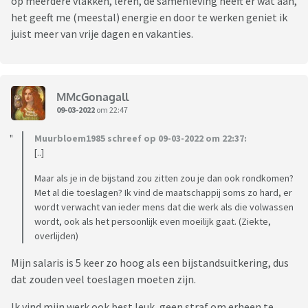
op meerdere vlakken, leren, de samenleving heeft er wat aan,
het geeft me (meestal) energie en door te werken geniet ik
juist meer van vrije dagen en vakanties.
MMcGonagall
09-03-2022
om 22:47
Muurbloem1985 schreef op 09-03-2022 om 22:37:
[..]
Maar als je in de bijstand zou zitten zou je dan ook rondkomen?
Met al die toeslagen? Ik vind de maatschappij soms zo hard, er
wordt verwacht van ieder mens dat die werk als die volwassen
wordt, ook als het persoonlijk even moeilijk gaat. (Ziekte,
overlijden)
Mijn salaris is 5 keer zo hoog als een bijstandsuitkering, dus
dat zouden veel toeslagen moeten zijn.
Ik vind mijn werk ook best leuk, geen straf om erheen te