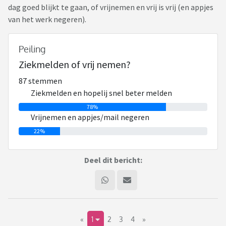
dag goed blijkt te gaan, of vrijnemen en vrij is vrij (en appjes
van het werk negeren).
Peiling
Ziekmelden of vrij nemen?
87 stemmen
Ziekmelden en hopelij snel beter melden
78%
Vrijnemen en appjes/mail negeren
22%
Deel dit bericht:
«
1
2
3
4
»