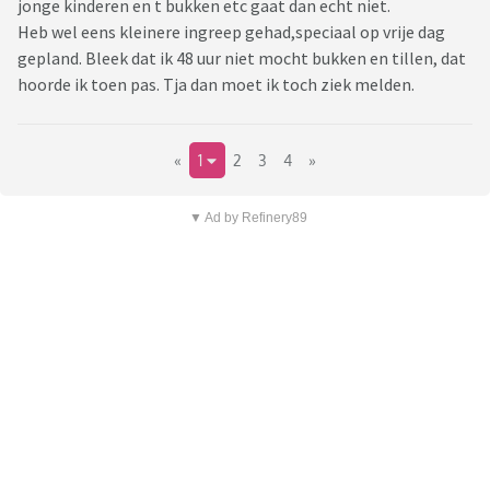
jonge kinderen en t bukken etc gaat dan echt niet.
Heb wel eens kleinere ingreep gehad,speciaal op vrije dag
gepland. Bleek dat ik 48 uur niet mocht bukken en tillen, dat
hoorde ik toen pas. Tja dan moet ik toch ziek melden.
«
1
2
3
4
»
▼ Ad by Refinery89