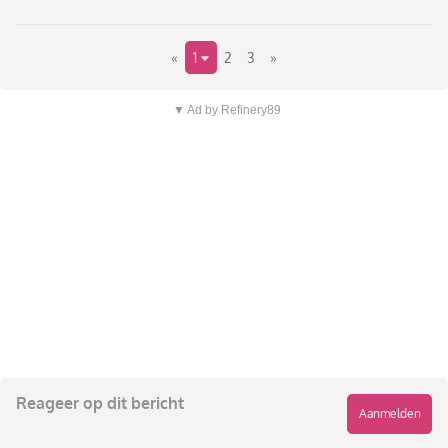
«
1
2
3
»
▼ Ad by Refinery89
Reageer op dit bericht
Aanmelden