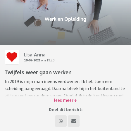
Werk en Opleiding
Lisa-Anna
19-07-2021
om 19:20
Twijfels weer gaan werken
In 2019 is mijn man ineens verdwenen. Ik heb toen een
scheiding aangevraagd. Daarna bleek hij in het buitenland te
zitten met een andere vrouw. Omdat ik in de knel kwam met
de zorg voor onze twee kinderen en de huur niet meer kon
betalen, ben ik met wederzijds goedvinden met mijn
Deel dit bericht:
werkgever gestopt met werken. Nadat ik al wat meer was
gewend aan de nieuwe situatie is mijn voormalig werkgever
opgehouden met bestaan wegens tekort aan opdrachten