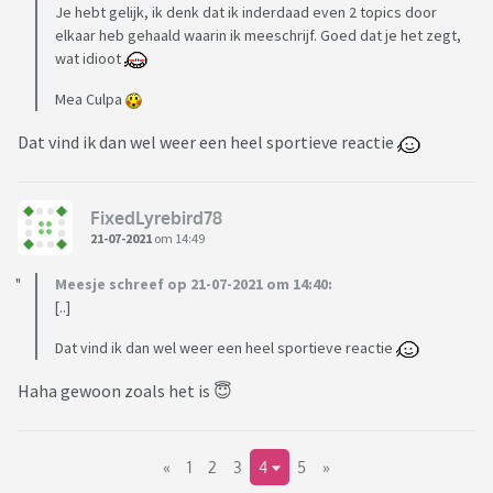
Je hebt gelijk, ik denk dat ik inderdaad even 2 topics door
elkaar heb gehaald waarin ik meeschrijf. Goed dat je het zegt,
wat idioot
Mea Culpa
Dat vind ik dan wel weer een heel sportieve reactie
FixedLyrebird78
21-07-2021
om 14:49
Meesje schreef op 21-07-2021 om 14:40:
[..]
Dat vind ik dan wel weer een heel sportieve reactie
Haha gewoon zoals het is 😇
«
1
2
3
4
5
»