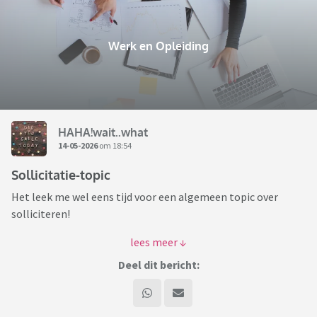
Werk en Opleiding
HAHA!wait..what
14-05-2026
om 18:54
Sollicitatie-topic
Het leek me wel eens tijd voor een algemeen topic over
solliciteren!
Ben je op het moment aan het solliciteren?
Denk je er over na om te gaan solliciteren?
Deel dit bericht:
Heb je leuke verhalen of juist nare ervaringen? Wil je gewoon
even van je afschrijven?