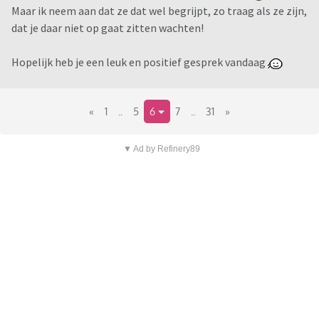
Maar ik neem aan dat ze dat wel begrijpt, zo traag als ze zijn,
dat je daar niet op gaat zitten wachten!
Hopelijk heb je een leuk en positief gesprek vandaag
«
1
..
5
6
7
..
31
»
▼ Ad by Refinery89