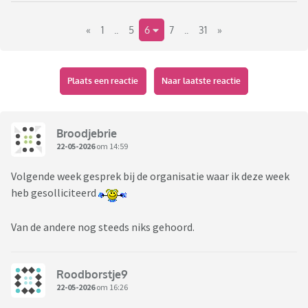
Kortom; alles wat met werk/solliciteren te maken heeft kan
«
1
..
5
6
7
..
31
»
hier besproken worden
Plaats een reactie
Naar laatste reactie
Broodjebrie
22-05-2026
om 14:59
Volgende week gesprek bij de organisatie waar ik deze week
heb gesolliciteerd
Van de andere nog steeds niks gehoord.
Roodborstje9
22-05-2026
om 16:26