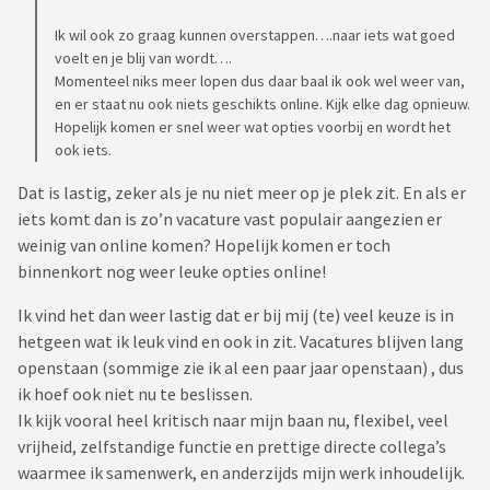
Ik wil ook zo graag kunnen overstappen….naar iets wat goed
voelt en je blij van wordt….
Momenteel niks meer lopen dus daar baal ik ook wel weer van,
en er staat nu ook niets geschikts online. Kijk elke dag opnieuw.
Hopelijk komen er snel weer wat opties voorbij en wordt het
ook iets.
Dat is lastig, zeker als je nu niet meer op je plek zit. En als er
iets komt dan is zo’n vacature vast populair aangezien er
weinig van online komen? Hopelijk komen er toch
binnenkort nog weer leuke opties online!
Ik vind het dan weer lastig dat er bij mij (te) veel keuze is in
hetgeen wat ik leuk vind en ook in zit. Vacatures blijven lang
openstaan (sommige zie ik al een paar jaar openstaan) , dus
ik hoef ook niet nu te beslissen.
Ik kijk vooral heel kritisch naar mijn baan nu, flexibel, veel
vrijheid, zelfstandige functie en prettige directe collega’s
waarmee ik samenwerk, en anderzijds mijn werk inhoudelijk.