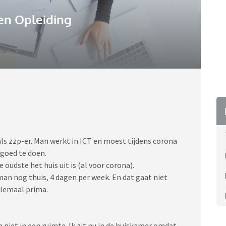
en Opleiding
als zzp-er. Man werkt in ICT en moest tijdens corona
l goed te doen.
udste het huis uit is (al voor corona).
man nog thuis, 4 dagen per week. En dat gaat niet
elemaal prima.
 niet in een ruimte. Ik zit nu in de huiskamer omdat