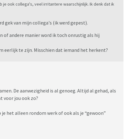
je ook collega's, veel irritantere waarschijnlijk. Ik denk dat ik
erd gek van mijn collega's (ik werd gepest).
n of andere manier word ik toch onrustig als hij
m eerlijk te zijn. Misschien dat iemand het herkent?
men. De aanwezigheid is al genoeg. Altijd al gehad, als
at voor jou ook zo?
eb je het alleen rondom werk of ook als je “gewoon”