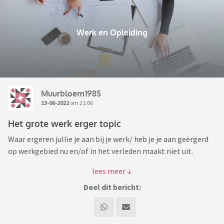
Werk en Opleiding
Muurbloem1985
13-06-2022
om 21:06
Het grote werk erger topic
Waar ergeren jullie je aan bij je werk/ heb je je aan geërgerd
op werkgebied nu en/of in het verleden maakt niet uit.
Ik zal beginnen:
Deel dit bericht:
- Collega's die alles beter weten, en dat constant willen
laten blijken
- Collega's die achter de rug om dingen tegen de