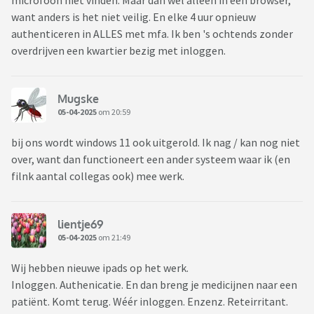
microfoon niet vinden. Maar dan wel alleen in een browser,
want anders is het niet veilig. En elke 4 uur opnieuw
authenticeren in ALLES met mfa. Ik ben 's ochtends zonder
overdrijven een kwartier bezig met inloggen.
Mugske
05-04-2025
om 20:59
bij ons wordt windows 11 ook uitgerold. Ik nag / kan nog niet
over, want dan functioneert een ander systeem waar ik (en
filnk aantal collegas ook) mee werk.
lientje69
05-04-2025
om 21:49
Wij hebben nieuwe ipads op het werk.
Inloggen. Authenicatie. En dan breng je medicijnen naar een
patiënt. Komt terug. Wéér inloggen. Enzenz. Reteirritant.