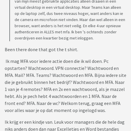
van mijn meest gebruikte applicaties alleen draaien in een
virtual desktop in een virtual desktop. Maar Teams kan alleen
op de laptop zelf, dus twee niveaus hoger, want anders kan ie
de camera en microfoon niet vinden. Maar dan wel alleen in een
browser, want anders is het niet veilig. En elke 4 uur opnieuw
authenticeren in ALLES met mfa. Ik ben 's ochtends zonder
overdrijven een kwartier bezig met inloggen.
Been there done that got the t shirt.
Ik mag MFA voor iedere actie doen die ik wil doen. Pc
opstarten? Wachtwoord. VPN connectie? Wachtwoord en
MFA. Mail? MFA. Teams? Wachtwoord en MFA. Bijna iedere site
die je gebruikt binnen het bedrijf? Wachtwoord en MFA. Naar
1 van je 4 remotes? MFA en 2x een wachtwoord, als je mazzel
hebt. Als je pech hebt 4 wachtwoorden en 1 MFA. Naar de
front end? MFA. Naar de wc? Welkom terug, graag een MFA
voor alles waar je op dat moment op ingelogd was.
Ik krijg er een kindje van. Leuk voor managers die de hele dag
niks anders doen dan naar Excelletjes en Word bestandjes