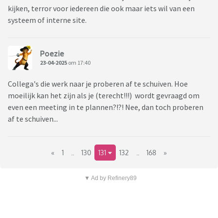
kijken, terror voor iedereen die ook maar iets wil van een
systeem of interne site.
Poezie
23-04-2025
om 17:40
Collega's die werk naar je proberen af te schuiven. Hoe
moeilijk kan het zijn als je (terecht!!!) wordt gevraagd om
even een meeting in te plannen?!?! Nee, dan toch proberen
af te schuiven...
«
1
..
130
131
132
..
168
»
▼ Ad by Refinery89