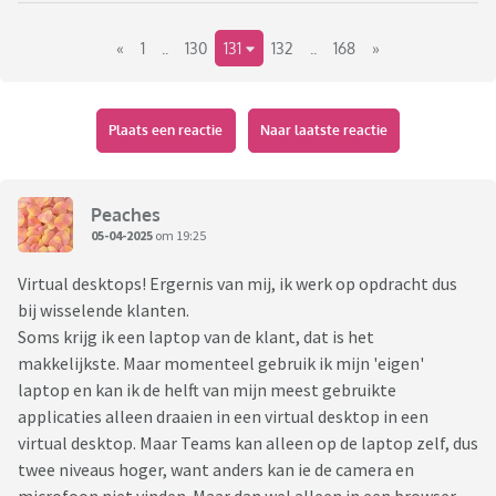
leidinggevende zeggen zonder jou daar over in te lichten.
«
1
..
130
131
132
..
168
»
- Bedrijven die geen goed inwerksysteem hebben maar wel
verwachten dat je alles weet.
- Het gezeur van collega's op elkaar, hoe lang iemand pauze
houdt, hoe laat iemand komt werken ect.
Plaats een reactie
Naar laatste reactie
Heb er nog wel meer, maar dit zijn wel mijn grootste
ergernissen.
Peaches
05-04-2025
om 19:25
Virtual desktops! Ergernis van mij, ik werk op opdracht dus
bij wisselende klanten.
Soms krijg ik een laptop van de klant, dat is het
makkelijkste. Maar momenteel gebruik ik mijn 'eigen'
laptop en kan ik de helft van mijn meest gebruikte
applicaties alleen draaien in een virtual desktop in een
virtual desktop. Maar Teams kan alleen op de laptop zelf, dus
twee niveaus hoger, want anders kan ie de camera en