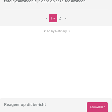
tafeltjesavonden zijn oeps op dezelfde avonden.
«
1
2
»
▼ Ad by Refinery89
Reageer op dit bericht
Aanmelden