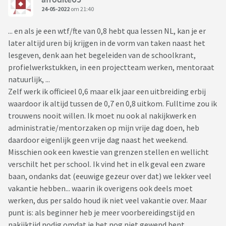
24-05-2022
om 21:40
... en als je een wtf/fte van 0,8 hebt qua lessen NL, kan je er
later altijd uren bij krijgen in de vorm van taken naast het
lesgeven, denk aan het begeleiden van de schoolkrant,
profielwerkstukken, in een projectteam werken, mentoraat
natuurlijk, ...
Zelf werk ik officieel 0,6 maar elk jaar een uitbreiding erbij
waardoor ik altijd tussen de 0,7 en 0,8 uitkom. Fulltime zou ik
trouwens nooit willen. Ik moet nu ook al nakijkwerk en
administratie/mentorzaken op mijn vrije dag doen, heb
daardoor eigenlijk geen vrije dag naast het weekend.
Misschien ook een kwestie van grenzen stellen en wellicht
verschilt het per school. Ik vind het in elk geval een zware
baan, ondanks dat (eeuwige gezeur over dat) we lekker veel
vakantie hebben... waarin ik overigens ook deels moet
werken, dus per saldo houd ik niet veel vakantie over. Maar
punt is: als beginner heb je meer voorbereidingstijd en
nakijktijd nodig omdat je het nog niet gewend bent,