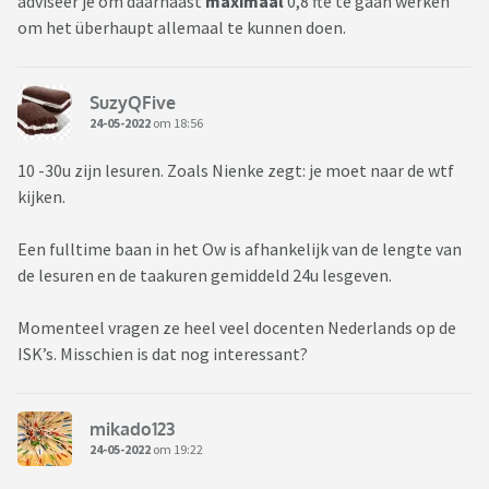
adviseer je om daarnaast
maximaal
0,8 fte te gaan werken
om het überhaupt allemaal te kunnen doen.
SuzyQFive
24-05-2022
om 18:56
10 -30u zijn lesuren. Zoals Nienke zegt: je moet naar de wtf
kijken.
Een fulltime baan in het Ow is afhankelijk van de lengte van
de lesuren en de taakuren gemiddeld 24u lesgeven.
Momenteel vragen ze heel veel docenten Nederlands op de
ISK’s. Misschien is dat nog interessant?
mikado123
24-05-2022
om 19:22