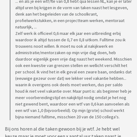
... en als je een wtf/fte van 0,8 hebt qua lessen NL, kan je er later
altijd uren bij krijgen in de vorm van taken naast het lesgeven,
denk aan het begeleiden van de schoolkrant,
profielwerkstukken, in een projectteam werken, mentoraat
natuurlijk, ...
Zelf werk ik officieel 0,6 maar elk jaar een uitbreiding erbij
waardoor ik altijd tussen de 0,7 en 0,8 uitkom. Fulltime zou ik
trouwens nooit willen. Ik moet nu ook al nakijkwerk en
administratie/mentorzaken op mijn vrije dag doen, heb
daardoor eigenlijk geen vrije dag naast het weekend. Misschien
ook een kwestie van grenzen stellen en wellicht verschilt het
per school. Ik vind het in elk geval een zware baan, ondanks dat
(eeuwige gezeur over dat) we lekker veel vakantie hebben...
waarin ik overigens ook deels moet werken, dus per saldo
houd ik niet veel vakantie over. Maar punt is: als beginner heb je
meer voorbereidingstijd en nakijktijd nodig omdat je het nog
niet gewend bent, waardoor een wtf van 0,6 kan aanvoelen als
een wtf van 1,0 (bijvoorbeeld). Op mijn (grote) school werkt
bijna niemand fulltime, misschien 20 van de 150 collega's.
Bij ons horen al die taken gewoon bij je wtf. Je hebt wel
keuze maar je moet voor een x aantal uur taken naast je