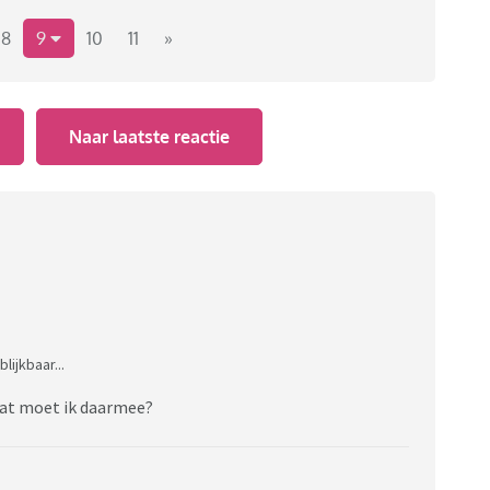
8
9
10
11
»
Naar laatste reactie
ijkbaar...
wat moet ik daarmee?