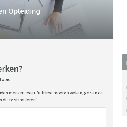
en Opleiding
erken?
topic:
ouden mensen meer fulltime moeten weken, gezien de
m dit te stimuleren?