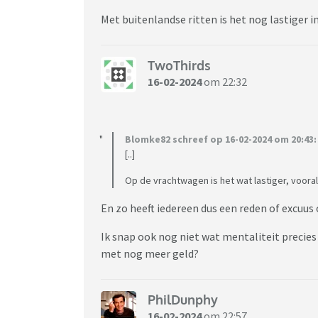
Met buitenlandse ritten is het nog lastiger i
TwoThirds
16-02-2024
om 22:32
Blomke82 schreef op 16-02-2024 om 20:43:
[..]
Op de vrachtwagen is het wat lastiger, vooral 
En zo heeft iedereen dus een reden of excuus
Ik snap ook nog niet wat mentaliteit precie
met nog meer geld?
PhilDunphy
16-02-2024
om 22:57