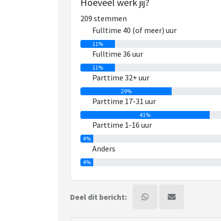
Hoeveel werk jij?
209 stemmen
Fulltime 40 (of meer) uur
11%
Fulltime 36 uur
11%
Parttime 32+ uur
29%
Parttime 17-31 uur
41%
Parttime 1-16 uur
4%
Anders
4%
Deel dit bericht: