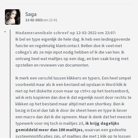
Saga
12-02-2022
om 22:41
Madamecannibale schreef op 12-02-2022 om 22:07:
Ik bel en type eigenlijk de hele dag. Ik heb een leidinggevende
functie en regelmatig klantcontact. Bellen doe ik veel met
collega’s als ze mijn input nodig hebben of ik die van hen. Ik
ontvang heel wat mailtjes op een dag, en ben vaak bezig met
opstellen en reviewen van documenten.
Ik merk een verschil tussen klikkers en typers. Een heel simpel
voorbeeld maar als ik een bestand wil opslaan in Word klik ik
niet op het diskette icoon maar op ctrl+s op het toetsenbord,
wil ik iets kopiëren dan doe ik dat eigenlijk nooit door rechts te
klikken op het bestand maar altijd met een shortkey. Ben ik
bezig in Excel dan tab ik door de sheet heen en type ik liever
een macro dan dat ik die opneem. Maar ik denk dat het meeste
typewerk voor mij toch in mailtjes zit,
ik krijg dagelijks
gemiddeld meer dan 100 mailtjes,
waarvan een gedeelte
systeemnotificaties zijn, of mailtjes die met 1 klik op te lossen