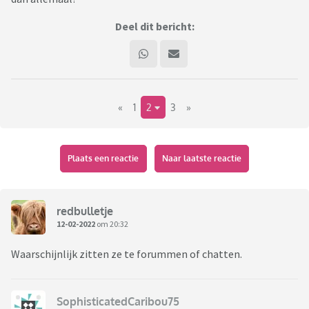
Deel dit bericht:
«
1
2
3
»
Plaats een reactie
Naar laatste reactie
redbulletje
12-02-2022
om 20:32
Waarschijnlijk zitten ze te forummen of chatten.
SophisticatedCaribou75