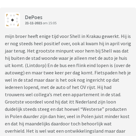
DePoes
21-11-2021
om 15:05
mijn broer heeft enige tijd voor Shell in Krakau gewerkt. Hij is
er nog steeds heel positief over, ook al kwam hij in april vorig
jaar terug. Het grootste minpunt voor hem bij Shell was dat
hij buiten de stad woonde waar je alleen met de auto je huis
uit komt. (Lintdorp) En de bus een flink eind lopen is (over de
autoweg) en maar twee keer per dag komt. Fietspaden heb je
wel in de stad maar daar is het ook nog ingericht op dat
iedereen lopend, met de auto of het OV rijst. Hij had
trouwens wel collega’s met een appartement in de stad.
Grootste voordeel vond hij dat itt Nederland zijn loon
duidelijk steeds steeg en dat hoewel “Westerse” producten
in Polen duurder zijn dan hier, veel in Polen juist minder kost
en dat hij maandelijks daardoor toch behoorlijk wat
overhield. Het is wel wat een ontwikkelingsland maar daar