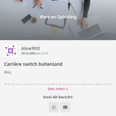
Werk en Opleiding
Aline1902
10-11-2021
om 11:57
Carrière switch buitenland
Hoi,
Ik heb een aantal jaar geleden de kappersacademie afgerond
en werk nog steeds vol met passie in dit vak.
Helaas merk ik ook dat mijn leven stil staat. Ik kom voor
Deel dit bericht:
geen enkele woning in aanmerking en woon dus als midden-
20er nog steeds thuis. De situatie is uitzichtloos.