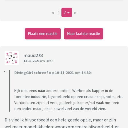
Nu wil ik graag naar het buitenland maar ik weet niet goed of
«
1
2
»
ik daar wel verder kan. Ik heb wel een diploma dat als het
goed is in heel de EU geldig is. Maar ik twijfel aan of ik elders
wel een bestaan kan opbouwen. Ik weet dat er met de taal
vaak ook Engels voldoende is en ik dan zo snel mogelijk de
Plaats een reactie
Naar laatste reactie
plaatselijke taal kan leren, maar dan heb ik ook concurrentie
van zwartwerkers.
Iemand ervaring met emigratie vanwege de uitzichtloze NL
maud278
situatie?
11-11-2021
om 08:45
DivingGirl schreef op 10-11-2021 om 14:50:
Kijk ook eens naar andere opties. Werken als kapper in de
toeristen industrie, bijvoorbeeld op een cruiseschip, hotel, etc.
Verdiensten zijn niet veel, je deelt je kamer/hut vaak met een
een ander. maar je kan zowel veel van de wereld zien.
Dit vind ik bijvoorbeeld een hele goede optie, maar er zijn
wel meer mogelijkheden: woonzorgcentra bijvoorbeeld, er