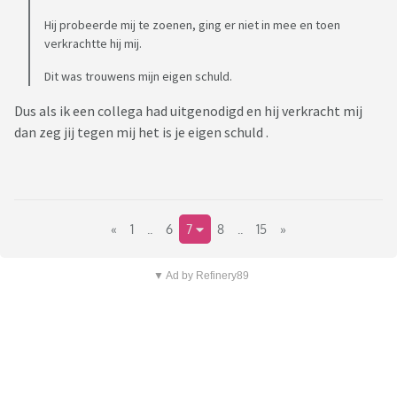
Hij probeerde mij te zoenen, ging er niet in mee en toen
verkrachtte hij mij.
Dit was trouwens mijn eigen schuld.
Dus als ik een collega had uitgenodigd en hij verkracht mij
dan zeg jij tegen mij het is je eigen schuld .
«
1
..
6
7
8
..
15
»
▼ Ad by Refinery89