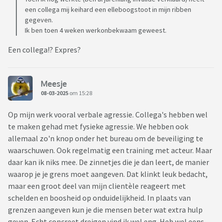
een collega mij keihard een elleboogstoot in mijn ribben
gegeven.
Ik ben toen 4 weken werkonbekwaam geweest.
Een collega!? Expres?
Meesje
08-03-2025
om 15:28
Op mijn werk vooral verbale agressie. Collega's hebben wel
te maken gehad met fysieke agressie. We hebben ook
allemaal zo'n knop onder het bureau om de beveiliging te
waarschuwen. Ook regelmatig een training met acteur. Maar
daar kan ik niks mee. De zinnetjes die je dan leert, de manier
waarop je je grens moet aangeven. Dat klinkt leuk bedacht,
maar een groot deel van mijn clientèle reageert met
schelden en boosheid op onduidelijkheid. In plaats van
grenzen aangeven kun je die mensen beter wat extra hulp
geven. Echt concreet dreigen vind ik wel eng. Heb wel eens