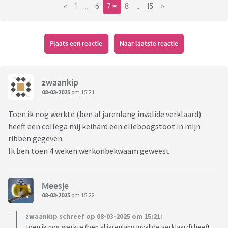
«
1
..
6
7
8
..
15
»
Plaats een reactie
Naar laatste reactie
zwaankip
08-03-2025
om 15:21
Toen ik nog werkte (ben al jarenlang invalide verklaard)
heeft een collega mij keihard een elleboogstoot in mijn
ribben gegeven.
Ik ben toen 4 weken werkonbekwaam geweest.
Meesje
08-03-2025
om 15:22
zwaankip schreef op 08-03-2025 om 15:21:
Toen ik nog werkte (ben al jarenlang invalide verklaard) heeft