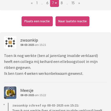
«
1
..
6
7
8
..
15
»
Plaats een reactie
Naar laatste reactie
zwaankip
08-03-2025
om 15:21
Toen ik nog werkte (ben al jarenlang invalide verklaard)
heeft een collega mij keihard een elleboogstoot in mijn
ribben gegeven.
Ik ben toen 4 weken werkonbekwaam geweest.
Meesje
08-03-2025
om 15:22
zwaankip schreef op 08-03-2025 om 15:21:
Toen ik nog werkte (ben al jarenlang invalide verklaard) heeft