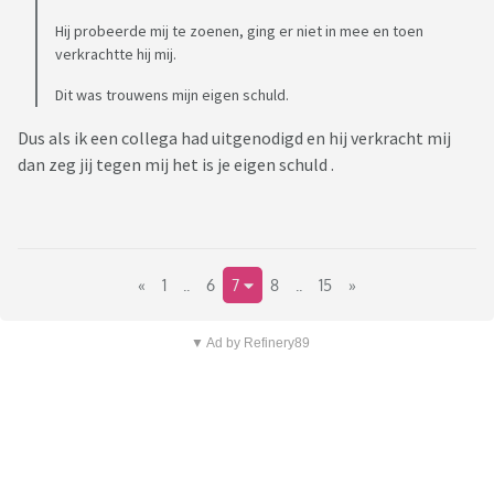
Hij probeerde mij te zoenen, ging er niet in mee en toen
verkrachtte hij mij.
Dit was trouwens mijn eigen schuld.
Dus als ik een collega had uitgenodigd en hij verkracht mij
dan zeg jij tegen mij het is je eigen schuld .
«
1
..
6
7
8
..
15
»
▼ Ad by Refinery89