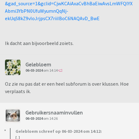
&gad_source=1&gclid=CjwKCAiAxaCvBhBaEiwAvsLmWFQlYX
Abmi3YbPN0UfuWyumnQqNj-
ekUqS8kZ9vIoJrjpsCX7riiIBoC6NAQAvD_BwE
Ik dacht aan bijvoorbeeld zoiets.
Gelebloem
06-03-2024
om 14:14
Oz zie nu pas dat er een heel subforum is over klussen. Hoe
verplaats ik.
Gebruikersnaaminvullen
06-03-2024
om 14:26
Gelebloem schreef op 06-03-2024 om 14:12:
[..]