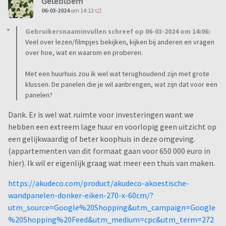
Gelebloem
06-03-2024
om 14:12
Gebruikersnaaminvullen schreef op 06-03-2024 om 14:06:
Veel over lezen/filmpjes bekijken, kijken bij anderen en vragen
over hoe, wat en waarom en proberen.
Met een huurhuis zou ik wel wat terughoudend zijn met grote
klussen. De panelen die je wil aanbrengen, wat zijn dat voor een
panelen?
Dank. Er is wel wat ruimte voor investeringen want we
hebben een extreem lage huur en voorlopig geen uitzicht op
een gelijkwaardig of beter koophuis in deze omgeving.
(appartementen van dit formaat gaan voor 650 000 euro in
hier). Ik wil er eigenlijk graag wat meer een thuis van maken.
https://akudeco.com/product/akudeco-akoestische-
wandpanelen-donker-eiken-270-x-60cm/?
utm_source=Google%20Shopping&utm_campaign=Google
%20Shopping%20Feed&utm_medium=cpc&utm_term=272