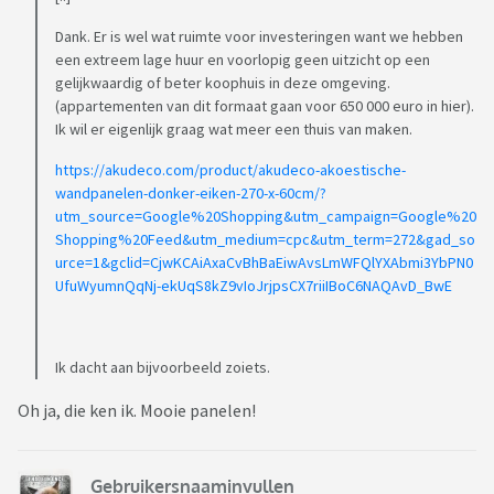
Dank. Er is wel wat ruimte voor investeringen want we hebben
een extreem lage huur en voorlopig geen uitzicht op een
gelijkwaardig of beter koophuis in deze omgeving.
(appartementen van dit formaat gaan voor 650 000 euro in hier).
Ik wil er eigenlijk graag wat meer een thuis van maken.
https://akudeco.com/product/akudeco-akoestische-
wandpanelen-donker-eiken-270-x-60cm/?
utm_source=Google%20Shopping&utm_campaign=Google%20
Shopping%20Feed&utm_medium=cpc&utm_term=272&gad_so
urce=1&gclid=CjwKCAiAxaCvBhBaEiwAvsLmWFQlYXAbmi3YbPN0
UfuWyumnQqNj-ekUqS8kZ9vIoJrjpsCX7riiIBoC6NAQAvD_BwE
Ik dacht aan bijvoorbeeld zoiets.
Oh ja, die ken ik. Mooie panelen!
Gebruikersnaaminvullen