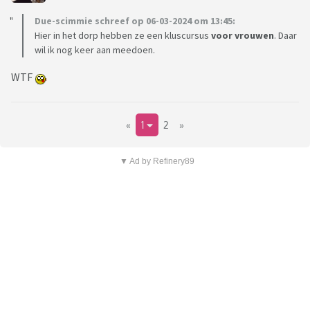
Due-scimmie schreef op 06-03-2024 om 13:45:
Hier in het dorp hebben ze een kluscursus
voor vrouwen
. Daar
wil ik nog keer aan meedoen.
WTF
«
1
2
»
▼ Ad by Refinery89