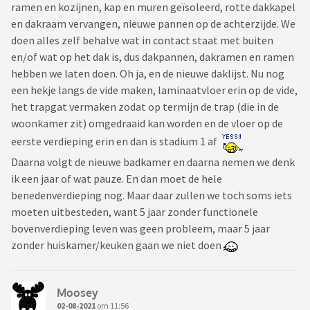
ramen en kozijnen, kap en muren geïsoleerd, rotte dakkapel
en dakraam vervangen, nieuwe pannen op de achterzijde. We
doen alles zelf behalve wat in contact staat met buiten
en/of wat op het dak is, dus dakpannen, dakramen en ramen
hebben we laten doen. Oh ja, en de nieuwe daklijst. Nu nog
een hekje langs de vide maken, laminaatvloer erin op de vide,
het trapgat vermaken zodat op termijn de trap (die in de
woonkamer zit) omgedraaid kan worden en de vloer op de
eerste verdieping erin en dan is stadium 1 af
Daarna volgt de nieuwe badkamer en daarna nemen we denk
ik een jaar of wat pauze. En dan moet de hele
benedenverdieping nog. Maar daar zullen we toch soms iets
moeten uitbesteden, want 5 jaar zonder functionele
bovenverdieping leven was geen probleem, maar 5 jaar
zonder huiskamer/keuken gaan we niet doen
Moosey
02-08-2021
om 11:56