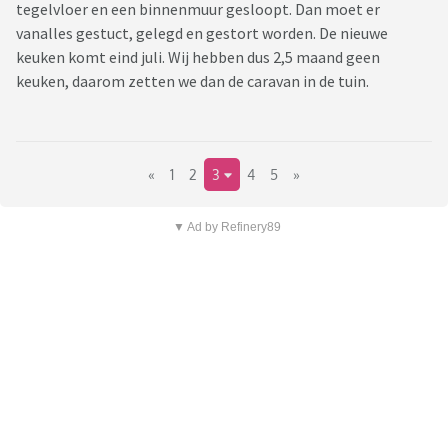
tegelvloer en een binnenmuur gesloopt. Dan moet er
vanalles gestuct, gelegd en gestort worden. De nieuwe
keuken komt eind juli. Wij hebben dus 2,5 maand geen
keuken, daarom zetten we dan de caravan in de tuin.
«
1
2
3
4
5
»
▼ Ad by Refinery89