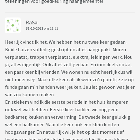
tekeningen voor goedkeuring naar gemeente!
RaSa
31-10-2021
om 11:51
Heerlijk vindt ik het. We hebben het nu twee keer gedaan.
Beide huizen volledig gestript en alles aangepakt. Muren
verplaatst, trappen verplaatst, elektra, leidingen werk. Nou
ja, alles eigenlijk. Ook alles zelf gedaan. En inmiddels ook al
een paar keer bij vrienden. We wonen nu echt heerlijk dus wil
niet meer weg. Maar elke keer als ik weer zo'n pareltje zie op
funda gaan m'n handen weer jeuken. Je ziet gewoon wat je er
van zou kunnen maken....
En stiekem vind ik die eerste periode in het huis kamperen
ook wel wat hebben. Eerste keer hadden we nog geen
badkamer, keuken en verwarming. De tweede keer gelukkig
wel een badkamer. Maar die keer ook een klein kind en
hoogzwanger. En natuurlijk wil je het op dat moment af
hebben en ben je blij als het weer gelukt is. Maar er kleven