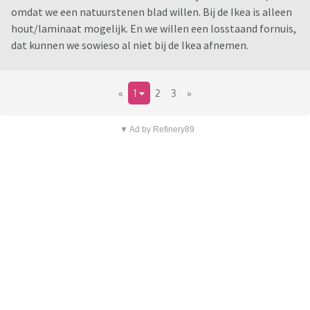
omdat we een natuurstenen blad willen. Bij de Ikea is alleen
hout/laminaat mogelijk. En we willen een losstaand fornuis,
dat kunnen we sowieso al niet bij de Ikea afnemen.
«
1
2
3
»
▼ Ad by Refinery89