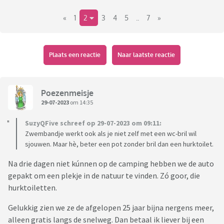
«
1
2
3
4
5
..
7
»
Plaats een reactie
Naar laatste reactie
Poezenmeisje
29-07-2023
om 14:35
SuzyQFive schreef op 29-07-2023 om 09:11:
Zwembandje werkt ook als je niet zelf met een wc-bril wil
sjouwen. Maar hè, beter een pot zonder bril dan een hurktoilet.
Na drie dagen niet kúnnen op de camping hebben we de auto
gepakt om een plekje in de natuur te vinden. Zó goor, die
hurktoiletten.
Gelukkig zien we ze de afgelopen 25 jaar bijna nergens meer,
alleen gratis langs de snelweg. Dan betaal ik liever bij een