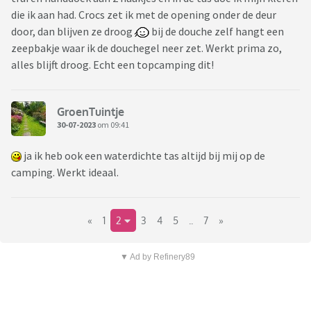
die ik aan had. Crocs zet ik met de opening onder de deur
door, dan blijven ze droog
bij de douche zelf hangt een
zeepbakje waar ik de douchegel neer zet. Werkt prima zo,
alles blijft droog. Echt een topcamping dit!
GroenTuintje
30-07-2023
om 09:41
ja ik heb ook een waterdichte tas altijd bij mij op de
camping. Werkt ideaal.
«
1
2
3
4
5
..
7
»
▼ Ad by Refinery89