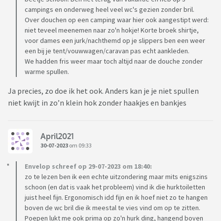
campings en onderweg heel veel wc's gezien zonder bril.
Over douchen op een camping waar hier ook aangestipt werd:
niet teveel meenemen naar zo'n hokje! Korte broek shirtje,
voor dames een jurk/nachthemd op je slippers ben een weer
een bij je tent/vouwwagen/caravan pas echt aankleden.
We hadden fris weer maar toch altijd naar de douche zonder
warme spullen.
Ja precies, zo doe ik het ook. Anders kan je je niet spullen
niet kwijt in zo’n klein hok zonder haakjes en bankjes
April2021
30-07-2023
om 09:33
Envelop schreef op 29-07-2023 om 18:40:
zo te lezen ben ik een echte uitzondering maar mits enigszins
schoon (en dat is vaak het probleem) vind ik die hurktoiletten
juist heel fijn. Ergonomisch idd fijn en ik hoef niet zo te hangen
boven de wc bril die ik meestal te vies vind om op te zitten.
Poepen lukt me ook prima op zo'n hurk ding, hangend boven