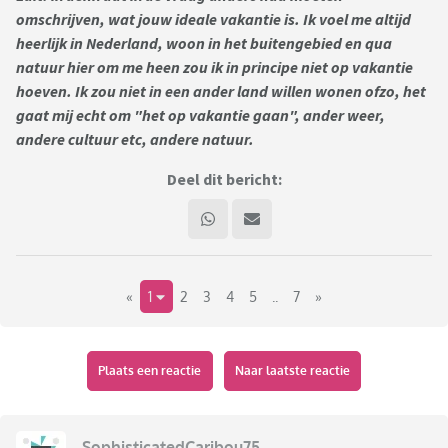
omschrijven, wat jouw ideale vakantie is. Ik voel me altijd
heerlijk in Nederland, woon in het buitengebied en qua
natuur hier om me heen zou ik in principe niet op vakantie
hoeven. Ik zou niet in een ander land willen wonen ofzo, het
gaat mij echt om "het op vakantie gaan", ander weer,
andere cultuur etc, andere natuur.
Deel dit bericht:
«
1
2
3
4
5
..
7
»
Plaats een reactie
Naar laatste reactie
SophisticatedCaribou75