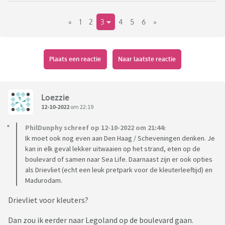
- een paar dagen hebt, bv. woensdag tm zaterdag ofzo,
«
1
2
3
4
5
6
»
korter mag ook
- niet wilt vliegen
- een budget hebt van zeg 300 a 400 euro, maar dat hangt
ook van het plan af.
Plaats een reactie
Naar laatste reactie
Alles mag, dus binnenland, buitenland, hotel, huisje,
museum, attractiepark, geen idee. Eerst maar eens leuke
Loezzie
dingen bedenken om mezelf te troosten dat mijn huidige
12-10-2022
om 22:19
vakantietripje gecanceld is. Dus wat vind jij nou een échte
PhilDunphy schreef op 12-10-2022 om 21:44:
aanrader?
Ik moet ook nog even aan Den Haag / Scheveningen denken. Je
kan in elk geval lekker uitwaaien op het strand, eten op de
boulevard of samen naar Sea Life. Daarnaast zijn er ook opties
als Drievliet (echt een leuk pretpark voor de kleuterleeftijd) en
Madurodam.
Drievliet voor kleuters?
Dan zou ik eerder naar Legoland op de boulevard gaan.