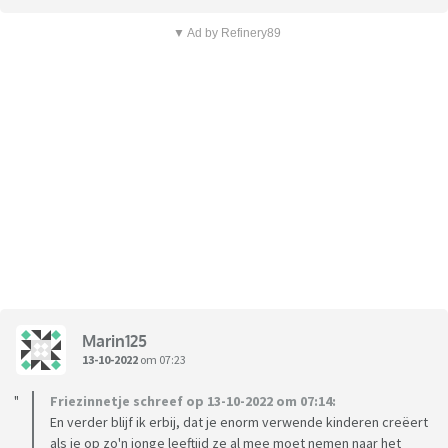
▼ Ad by Refinery89
Marin125
13-10-2022
om 07:23
Friezinnetje schreef op 13-10-2022 om 07:14:
En verder blijf ik erbij, dat je enorm verwende kinderen creëert
als je op zo'n jonge leeftijd ze al mee moet nemen naar het