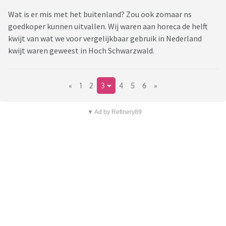
Wat is er mis met het buitenland? Zou ook zomaar ns
goedkoper kunnen uitvallen. Wij waren aan horeca de helft
kwijt van wat we voor vergelijkbaar gebruik in Nederland
kwijt waren geweest in Hoch Schwarzwald.
«
1
2
3
4
5
6
»
▼ Ad by Refinery89