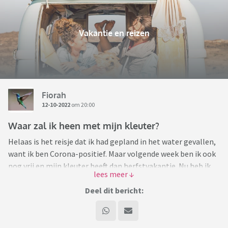
Vakantie en reizen
Fiorah
12-10-2022
om 20:00
Waar zal ik heen met mijn kleuter?
Helaas is het reisje dat ik had gepland in het water gevallen,
want ik ben Corona-positief. Maar volgende week ben ik ook
nog vrij en mijn kleuter heeft dan herfstvakantie. Nu heb ik
zin om te fantaseren wat we dan gaan doen. Even een slag
om de arm natuurlijk want geen idee hoe het loopt nu ik
Deel dit bericht:
besmet ben.
Wat zouden jullie doen met je kleuter als je: